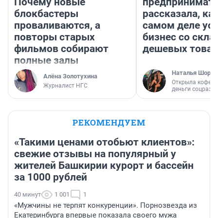
Почему новые
предпринимат
блокбастеры
рассказала, как
проваливаются, а
самом деле ус
повторы старых
бизнес со скл
фильмов собирают
дешевых това
полные залы
Наталья Шорох
Алёна Золотухина
Открыла кофейн
Журналист НГС
деньги соцразв
РЕКОМЕНДУЕМ
«Такими ценами отобьют клиентов»:
свежие отзывы на популярный у
жителей Башкирии курорт и бассейн
за 1000 рублей
40 минут
1 001
1
«Мужчины не терпят конкуренции». Порнозвезда из
Екатеринбурга впервые показала своего мужа