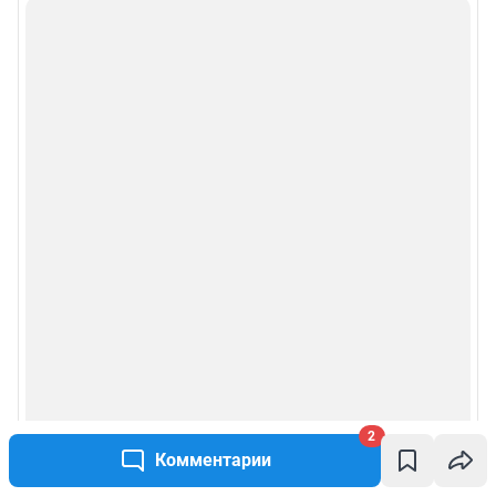
Руководством пользователя
Описанием функциональных характеристик ПО
Условиями использования веб-портала и политикой
конфиденциальности персональных данных
Веб-портал распространяется в виде интернет-сервиса, специальные
действия по установке на стороне пользователя не требуются
Политика использования cookies
Рекомендательные системы
Пользовательское соглашение сервиса «Подписка без баннерной
рекламы»
© ООО «Интернет Технологии»
2
Комментарии