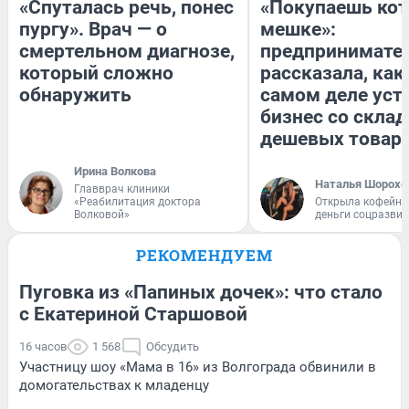
«Спуталась речь, понес
«Покупаешь кот
пургу». Врач — о
мешке»:
смертельном диагнозе,
предпринимате
который сложно
рассказала, как
обнаружить
самом деле уст
бизнес со скла
дешевых товар
Ирина Волкова
Наталья Шорохо
Главврач клиники
«Реабилитация доктора
Открыла кофейну
Волковой»
деньги соцразви
РЕКОМЕНДУЕМ
Пуговка из «Папиных дочек»: что стало
с Екатериной Старшовой
16 часов
1 568
Обсудить
Участницу шоу «Мама в 16» из Волгограда обвинили в
домогательствах к младенцу