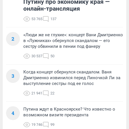
Путину про экономику края —
онлайн-трансляция
53 765
137
«Люди же не глухие»: концерт Вани Дмитриенко
2
в «Лужниках» обернулся скандалом — его
сестру обвинили в пении под фанеру
30 537
50
Когда концерт обернулся скандалом. Ваня
3
Дмитриенко извинился перед Линочкой Ли за
выступление сестры под ее голос
21 941
22
Путина ждут в Красноярске? Что известно о
4
возможном визите президента
19 746
99