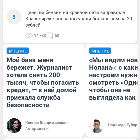
Цены на бензин на краевой сети заправок в
5
Красноярске внезапно упали больше чем на 20
рублей
14 383
60
МНЕНИЕ
МНЕНИЕ
Мой банк меня
«Мы видим нов
бережет. Журналист
Нолана»: с каки
хотела снять 200
настроем нужн
тысяч, чтобы погасить
смотреть «Одис
кредит, — к ней домой
чтобы она не
приехала служба
выглядела как 
безопасности
Ксения Владимирская
Надежда Губарь
Автор мнения