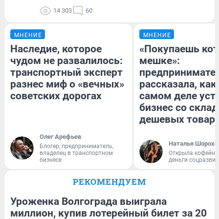
14 303
60
МНЕНИЕ
МНЕНИЕ
Наследие, которое
«Покупаешь кот
чудом не развалилось:
мешке»:
транспортный эксперт
предпринимате
разнес миф о «вечных»
рассказала, как
советских дорогах
самом деле уст
бизнес со скла
дешевых товар
Олег Арефьев
Наталья Шорохо
Блогер, предприниматель,
владелец в транспортном
Открыла кофейну
бизнесе
деньги соцразви
РЕКОМЕНДУЕМ
Уроженка Волгограда выиграла
миллион, купив лотерейный билет за 20