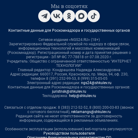
Мы в соцсетях
Контактные данные для Роскомнадзора и государственных органов
Сетевое издание «NGS24.RU» (18+)
Зарегистрировано Федеральной службой по надзору в сфере связи,
информационных технологий и массовых коммуникаций
(Роскомнадзор). Регистрационный номер и дата принятия решения о
регистрации - ЭЛ № ФС 77-78818 от 07.08.2020 г.
Учредитель: Общество с ограниченной ответственностью "ИНТЕРНЕТ
ТЕХНОЛОГИИ"
Главный редактор: Кондрашова Надежда Александровна
Адрес редакции: 660017, Россия, Красноярск, пр. Мира, 94, оф. 230,
телефон 8 (391) 252-99-53, 8 (999) 315-05-05
Электронный адрес редакции:
ngs24@shkulev.ru
Контактные данные для Роскомнадзора и государственных органов:
juristnsk@shkulev.ru
Техподдержка:
help@shkulev.ru
Связаться с отделом продаж: 8 (383) 212-52-52, 8 (800) 200-03-83 (звонок
с сотового бесплатный),
reklamangs@shkulev.ru
Редакция сайта не несет ответственности за достоверность
информации, содержащейся в рекламных объявлениях.
Особенности эксплуатации (использования) веб-портала регулируются:
Руководством пользователя
Описанием функциональных характеристик ПО