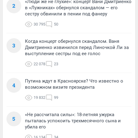
«Люди же не глухие»: концерт Вани Дмитриенко
2
в «Лужниках» обернулся скандалом — его
сестру обвинили в пении под фанеру
30 795
50
Когда концерт обернулся скандалом. Ваня
3
Дмитриенко извинился перед Линочкой Ли за
выступление сестры под ее голос
22 078
23
Путина ждут в Красноярске? Что известно о
4
возможном визите президента
19 832
99
«Не рассчитала силы»: 18-летняя ужурка
5
пыталась успокоить трехмесячного сына и
убила его
16 134
34