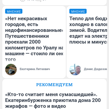
МНЕНИЕ
МНЕНИЕ
«Нет некрасивых
Тепло для бюдж
городов, есть
холодно в сало
недофинансированные».
зимой. Водитель
Путешественники
ездит на электр
проехали 2000
плюсы и минус
километров по Уралу на
машине — стоило ли оно
того
Екатерина Литкевич
Денис Дедюхин
РЕКОМЕНДУЕМ
«Кто-то считает меня сумасшедшей».
Екатеринбурженка приютила дома 200
жирафов — фото и видео