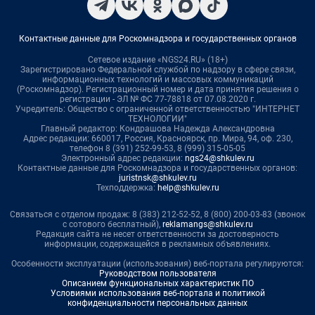
Контактные данные для Роскомнадзора и государственных органов
Сетевое издание «NGS24.RU» (18+)
Зарегистрировано Федеральной службой по надзору в сфере связи,
информационных технологий и массовых коммуникаций
(Роскомнадзор). Регистрационный номер и дата принятия решения о
регистрации - ЭЛ № ФС 77-78818 от 07.08.2020 г.
Учредитель: Общество с ограниченной ответственностью "ИНТЕРНЕТ
ТЕХНОЛОГИИ"
Главный редактор: Кондрашова Надежда Александровна
Адрес редакции: 660017, Россия, Красноярск, пр. Мира, 94, оф. 230,
телефон 8 (391) 252-99-53, 8 (999) 315-05-05
Электронный адрес редакции:
ngs24@shkulev.ru
Контактные данные для Роскомнадзора и государственных органов:
juristnsk@shkulev.ru
Техподдержка:
help@shkulev.ru
Связаться с отделом продаж: 8 (383) 212-52-52, 8 (800) 200-03-83 (звонок
с сотового бесплатный),
reklamangs@shkulev.ru
Редакция сайта не несет ответственности за достоверность
информации, содержащейся в рекламных объявлениях.
Особенности эксплуатации (использования) веб-портала регулируются:
Руководством пользователя
Описанием функциональных характеристик ПО
Условиями использования веб-портала и политикой
конфиденциальности персональных данных