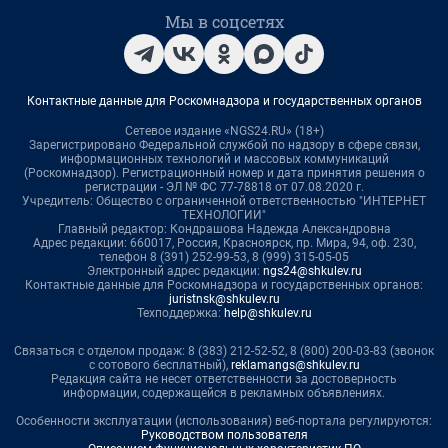
Мы в соцсетях
Контактные данные для Роскомнадзора и государственных органов
Сетевое издание «NGS24.RU» (18+)
Зарегистрировано Федеральной службой по надзору в сфере связи,
информационных технологий и массовых коммуникаций
(Роскомнадзор). Регистрационный номер и дата принятия решения о
регистрации - ЭЛ № ФС 77-78818 от 07.08.2020 г.
Учредитель: Общество с ограниченной ответственностью "ИНТЕРНЕТ
ТЕХНОЛОГИИ"
Главный редактор: Кондрашова Надежда Александровна
Адрес редакции: 660017, Россия, Красноярск, пр. Мира, 94, оф. 230,
телефон 8 (391) 252-99-53, 8 (999) 315-05-05
Электронный адрес редакции:
ngs24@shkulev.ru
Контактные данные для Роскомнадзора и государственных органов:
juristnsk@shkulev.ru
Техподдержка:
help@shkulev.ru
Связаться с отделом продаж: 8 (383) 212-52-52, 8 (800) 200-03-83 (звонок
с сотового бесплатный),
reklamangs@shkulev.ru
Редакция сайта не несет ответственности за достоверность
информации, содержащейся в рекламных объявлениях.
Особенности эксплуатации (использования) веб-портала регулируются:
Руководством пользователя