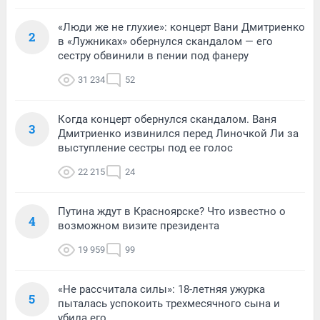
«Люди же не глухие»: концерт Вани Дмитриенко
2
в «Лужниках» обернулся скандалом — его
сестру обвинили в пении под фанеру
31 234
52
Когда концерт обернулся скандалом. Ваня
3
Дмитриенко извинился перед Линочкой Ли за
выступление сестры под ее голос
22 215
24
Путина ждут в Красноярске? Что известно о
4
возможном визите президента
19 959
99
«Не рассчитала силы»: 18-летняя ужурка
5
пыталась успокоить трехмесячного сына и
убила его