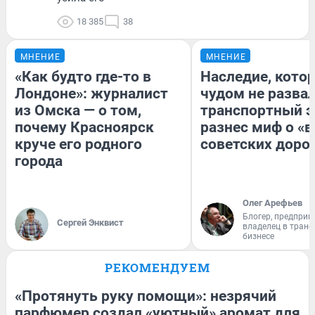
18 385
38
МНЕНИЕ
МНЕНИЕ
«Как будто где-то в
Наследие, кото
Лондоне»: журналист
чудом не разва
из Омска — о том,
транспортный э
почему Красноярск
разнес миф о «
круче его родного
советских доро
города
Олег Арефьев
Блогер, предприн
Сергей Энквист
владелец в тран
бизнесе
РЕКОМЕНДУЕМ
«Протянуть руку помощи»: незрячий
парфюмер создал «уютный» аромат для