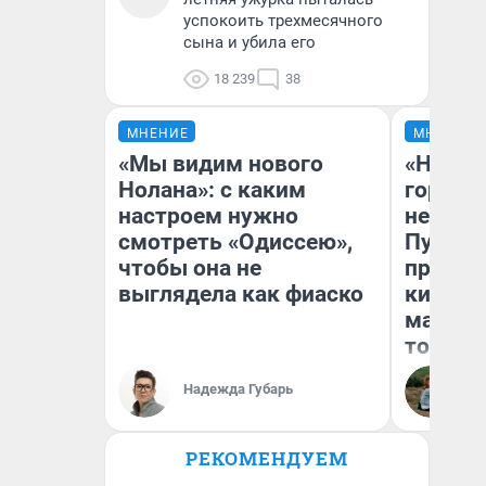
успокоить трехмесячного
сына и убила его
18 239
38
МНЕНИЕ
МНЕНИЕ
«Мы видим нового
«Нет н
Нолана»: с каким
городов
настроем нужно
недофи
смотреть «Одиссею»,
Путеше
чтобы она не
проеха
выглядела как фиаско
киломе
машине
того
Надежда Губарь
Ек
РЕКОМЕНДУЕМ