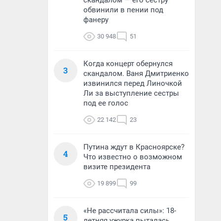
скандалом — его сестру
обвинили в пении под
фанеру
30 948
51
Когда концерт обернулся
3
скандалом. Ваня Дмитриенко
извинился перед Линочкой
Ли за выступление сестры
под ее голос
22 142
23
Путина ждут в Красноярске?
4
Что известно о возможном
визите президента
19 899
99
«Не рассчитала силы»: 18-
5
летняя ужурка пыталась