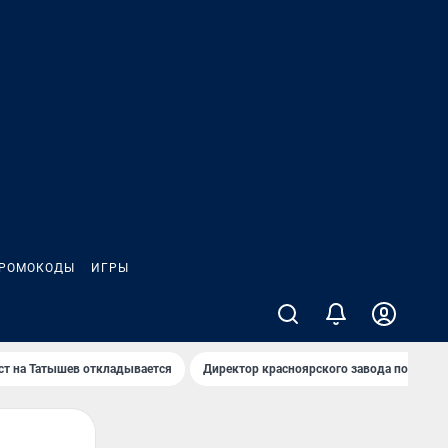
РОМОКОДЫ
ИГРЫ
т на Татышев откладывается
Директор красноярского завода под сан