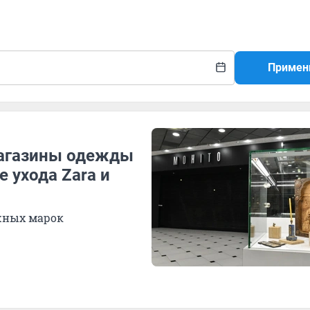
Примен
магазины одежды
е ухода Zara и
жных марок