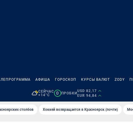
ЕЛЕПРОГРАММА
АФИША
ГОРОСКОП
КУРСЫ ВАЛЮТ
ZODY
П
USD 82,17
СЕЙЧАС
0
ПРОБКИ
+14°C
EUR 94,84
асноярских столбов
Хоккей возвращается в Красноярск (почти)
Мос