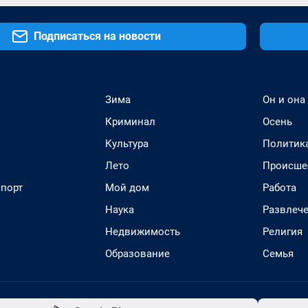
Подписаться на новости
Зима
Он и она
Криминал
Осень
Культура
Политик
Лето
Происше
спорт
Мой дом
Работа
Наука
Развлеч
Недвижимость
Религия
Образование
Семья