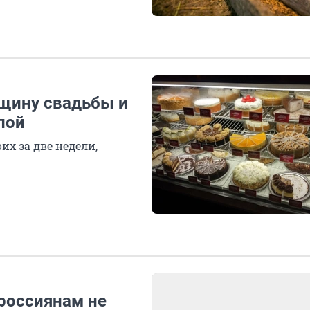
вщину свадьбы и
лой
их за две недели,
россиянам не