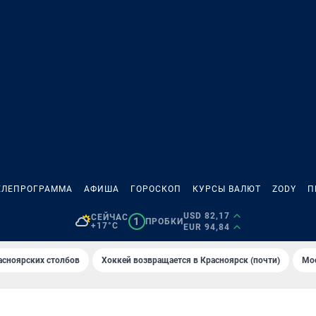
ЕЛЕПРОГРАММА
АФИША
ГОРОСКОП
КУРСЫ ВАЛЮТ
ZODY
П
USD 82,17
СЕЙЧАС
1
ПРОБКИ
+17°C
EUR 94,84
асноярских столбов
Хоккей возвращается в Красноярск (почти)
Мос