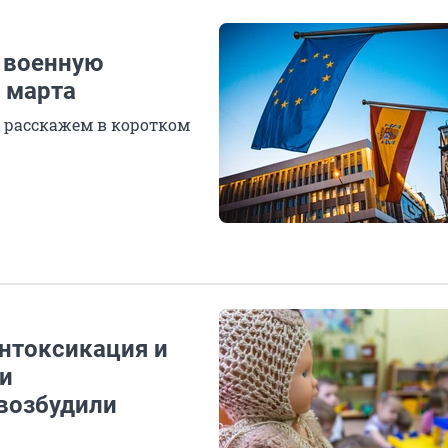
а военную
 марта
ы расскажем в коротком
интоксикация и
и
 возбудили