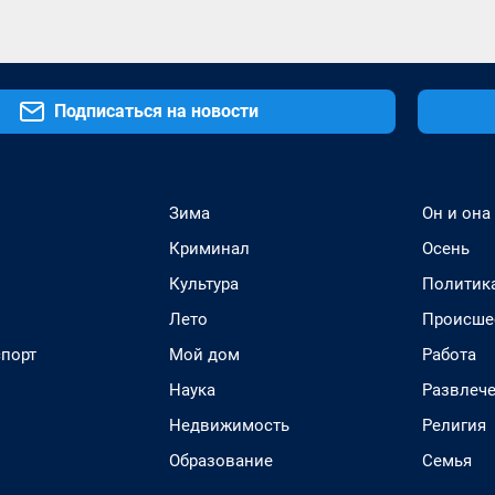
Подписаться на новости
Зима
Он и она
Криминал
Осень
Культура
Политик
Лето
Происше
спорт
Мой дом
Работа
Наука
Развлеч
Недвижимость
Религия
Образование
Семья