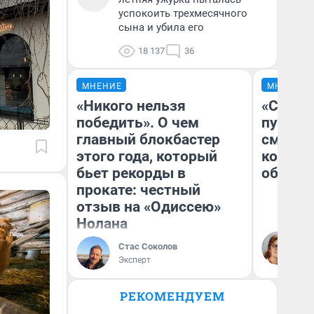
успокоить трехмесячного
сына и убила его
18 137
36
МНЕНИЕ
МНЕНИЕ
«Никого нельзя
«Спутал
победить». О чем
пургу».
главный блокбастер
смерте
этого года, который
которы
бьет рекорды в
обнару
прокате: честный
отзыв на «Одиссею»
Нолана
Ир
Гл
Стас Соколов
«Р
Эксперт
Во
РЕКОМЕНДУЕМ