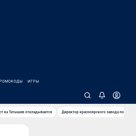
РОМОКОДЫ
ИГРЫ
т на Татышев откладывается
Директор красноярского завода под сан