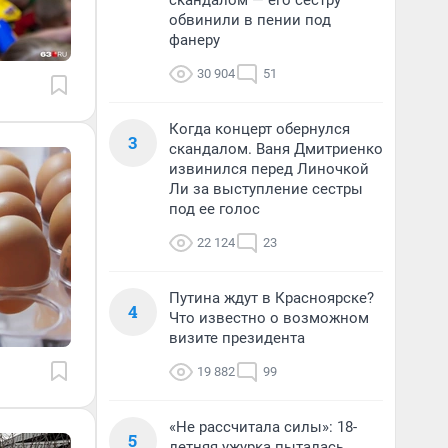
скандалом — его сестру
обвинили в пении под
фанеру
30 904
51
Когда концерт обернулся
3
скандалом. Ваня Дмитриенко
извинился перед Линочкой
Ли за выступление сестры
под ее голос
22 124
23
Путина ждут в Красноярске?
4
Что известно о возможном
визите президента
19 882
99
«Не рассчитала силы»: 18-
5
летняя ужурка пыталась