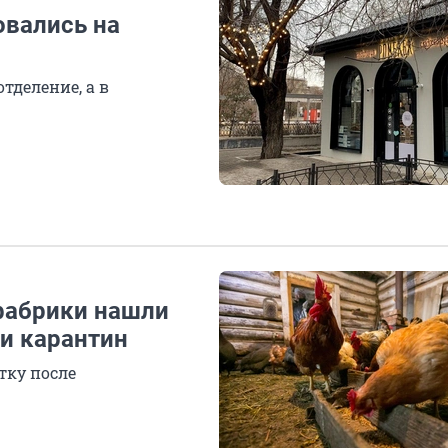
овались на
тделение, а в
фабрики нашли
и карантин
тку после