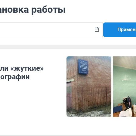
ановка работы
Примен
ли «жуткие»
тографии