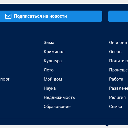
Подписаться на новости
Зима
Он и она
Криминал
Осень
Культура
Политик
Лето
Происше
спорт
Мой дом
Работа
Наука
Развлеч
Недвижимость
Религия
Образование
Семья