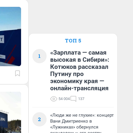
ТОП 5
«Зарплата — самая
1
высокая в Сибири»:
Котюков рассказал
Путину про
экономику края —
онлайн-трансляция
54 004
137
«Люди же не глухие»: концерт
2
Вани Дмитриенко в
«Лужниках» обернулся