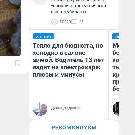
успокоить трехмесячного
сына и убила его
17 323
35
МНЕНИЕ
МНЕНИЕ
Тепло для бюджета, но
Мой ба
холодно в салоне
береже
зимой. Водитель 13 лет
хотела 
ездит на электрокаре:
тысяч,
плюсы и минусы
кредит,
приеха
безопа
Кс
Денис Дедюхин
Ав
РЕКОМЕНДУЕМ