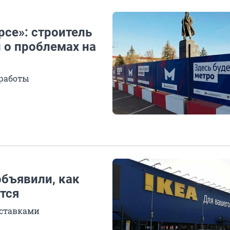
рсе»: строитель
 о проблемах на
 работы
объявили, как
тся
оставками