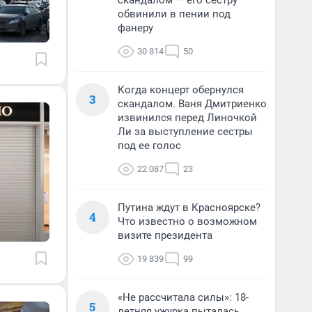
скандалом — его сестру
обвинили в пении под
фанеру
30 814
50
Когда концерт обернулся
3
скандалом. Ваня Дмитриенко
извинился перед Линочкой
Ли за выступление сестры
под ее голос
22 087
23
Путина ждут в Красноярске?
4
Что известно о возможном
визите президента
19 839
99
«Не рассчитала силы»: 18-
5
летняя ужурка пыталась