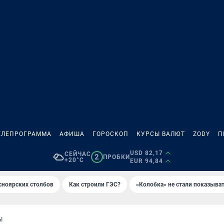
ЕЛЕПРОГРАММА
АФИША
ГОРОСКОП
КУРСЫ ВАЛЮТ
ZODY
П
USD 82,17
СЕЙЧАС
2
ПРОБКИ
+20°C
EUR 94,84
сноярских столбов
Как строили ГЭС?
«Колобка» не стали показыва
Ы