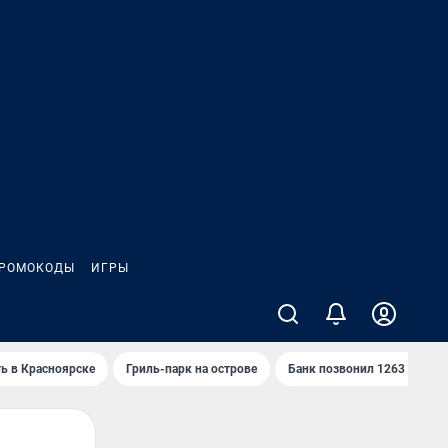
РОМОКОДЫ
ИГРЫ
ть в Красноярске
Гриль-парк на острове
Банк позвонил 1263 раза и