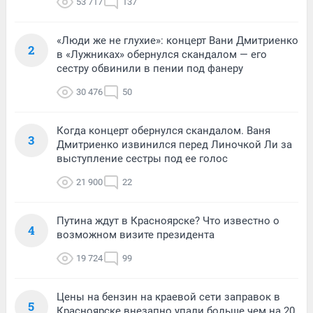
53 717
137
«Люди же не глухие»: концерт Вани Дмитриенко
2
в «Лужниках» обернулся скандалом — его
сестру обвинили в пении под фанеру
30 476
50
Когда концерт обернулся скандалом. Ваня
3
Дмитриенко извинился перед Линочкой Ли за
выступление сестры под ее голос
21 900
22
Путина ждут в Красноярске? Что известно о
4
возможном визите президента
19 724
99
Цены на бензин на краевой сети заправок в
5
Красноярске внезапно упали больше чем на 20