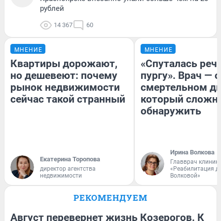
рублей
14 367
60
МНЕНИЕ
МНЕНИЕ
Квартиры дорожают,
«Спуталась речь
но дешевеют: почему
пургу». Врач — о
рынок недвижимости
смертельном ди
сейчас такой странный
который сложн
обнаружить
Ирина Волкова
Екатерина Торопова
Главврач клиник
директор агентства
«Реабилитация д
недвижимости
Волковой»
РЕКОМЕНДУЕМ
Август перевернет жизнь Козерогов. К