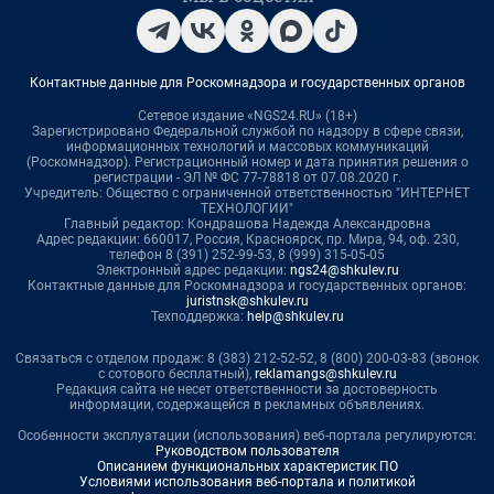
Контактные данные для Роскомнадзора и государственных органов
Сетевое издание «NGS24.RU» (18+)
Зарегистрировано Федеральной службой по надзору в сфере связи,
информационных технологий и массовых коммуникаций
(Роскомнадзор). Регистрационный номер и дата принятия решения о
регистрации - ЭЛ № ФС 77-78818 от 07.08.2020 г.
Учредитель: Общество с ограниченной ответственностью "ИНТЕРНЕТ
ТЕХНОЛОГИИ"
Главный редактор: Кондрашова Надежда Александровна
Адрес редакции: 660017, Россия, Красноярск, пр. Мира, 94, оф. 230,
телефон 8 (391) 252-99-53, 8 (999) 315-05-05
Электронный адрес редакции:
ngs24@shkulev.ru
Контактные данные для Роскомнадзора и государственных органов:
juristnsk@shkulev.ru
Техподдержка:
help@shkulev.ru
Связаться с отделом продаж: 8 (383) 212-52-52, 8 (800) 200-03-83 (звонок
с сотового бесплатный),
reklamangs@shkulev.ru
Редакция сайта не несет ответственности за достоверность
информации, содержащейся в рекламных объявлениях.
Особенности эксплуатации (использования) веб-портала регулируются:
Руководством пользователя
Описанием функциональных характеристик ПО
Условиями использования веб-портала и политикой