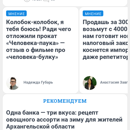
МНЕНИЕ
МНЕНИЕ
Колобок-колобок, я
Продашь за 3000
тебя боюсь! Ради чего
возьмут с 4000.
отложили прокат
нам готовит но
«Человека-паука» —
налоговый зако
отзыв о фильме про
коснется импор
«человека-булку»
даже репетитор
Надежда Губарь
Анастасия Завг
РЕКОМЕНДУЕМ
Одна банка — три вкуса: рецепт
овощного ассорти на зиму для жителей
Архангельской области