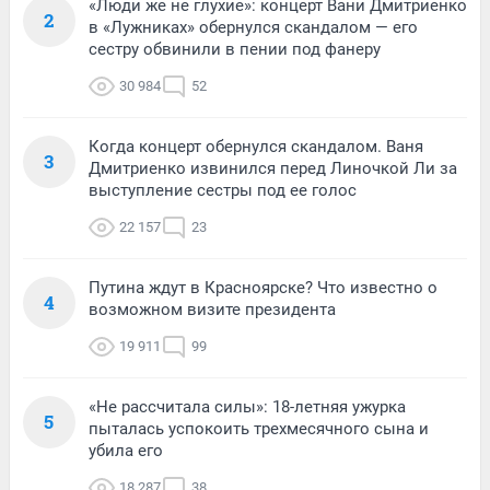
«Люди же не глухие»: концерт Вани Дмитриенко
2
в «Лужниках» обернулся скандалом — его
сестру обвинили в пении под фанеру
30 984
52
Когда концерт обернулся скандалом. Ваня
3
Дмитриенко извинился перед Линочкой Ли за
выступление сестры под ее голос
22 157
23
Путина ждут в Красноярске? Что известно о
4
возможном визите президента
19 911
99
«Не рассчитала силы»: 18-летняя ужурка
5
пыталась успокоить трехмесячного сына и
убила его
18 287
38