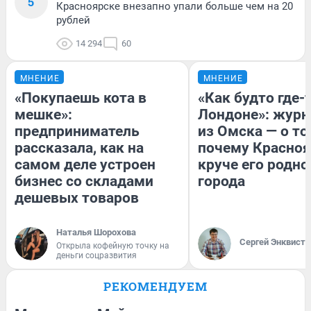
5
Красноярске внезапно упали больше чем на 20
рублей
14 294
60
МНЕНИЕ
МНЕНИЕ
«Покупаешь кота в
«Как будто где-
мешке»:
Лондоне»: журн
предприниматель
из Омска — о то
рассказала, как на
почему Красно
самом деле устроен
круче его родно
бизнес со складами
города
дешевых товаров
Наталья Шорохова
Сергей Энквист
Открыла кофейную точку на
деньги соцразвития
РЕКОМЕНДУЕМ