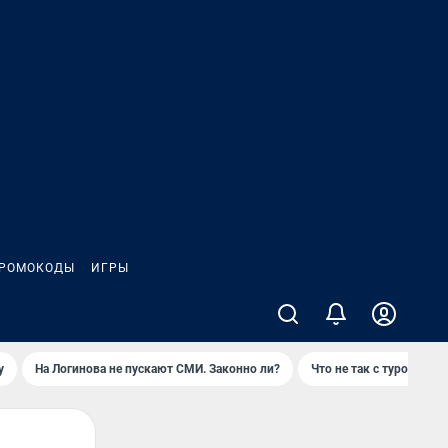
РОМОКОДЫ
ИГРЫ
у
На Логинова не пускают СМИ. Законно ли?
Что не так с туром на 