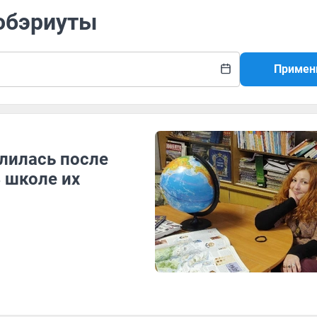
-обэриуты
Примен
лилась после
В школе их