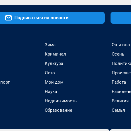
Подписаться на новости
Зима
Он и она
Криминал
Осень
Культура
Политик
Лето
Происше
спорт
Мой дом
Работа
Наука
Развлеч
Недвижимость
Религия
Образование
Семья