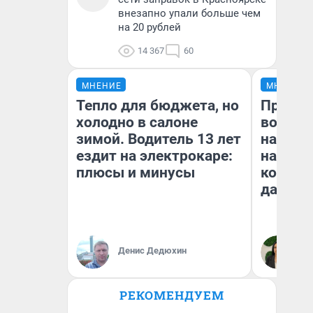
внезапно упали больше чем
на 20 рублей
14 367
60
МНЕНИЕ
МНЕНИЕ
Тепло для бюджета, но
Продаш
холодно в салоне
возьмут
зимой. Водитель 13 лет
нам го
ездит на электрокаре:
налого
плюсы и минусы
коснет
даже р
Денис Дедюхин
Ан
РЕКОМЕНДУЕМ