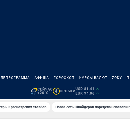
ЕЛЕПРОГРАММА
АФИША
ГОРОСКОП
КУРСЫ ВАЛЮТ
ZODY
П
USD 81,41
СЕЙЧАС
4
ПРОБКИ
+20°C
EUR 94,06
теры Красноярских столбов
Новая сеть Шнайдеров поредела наполовин