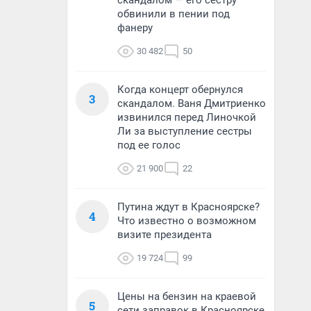
скандалом — его сестру
обвинили в пении под
фанеру
30 482
50
Когда концерт обернулся
3
скандалом. Ваня Дмитриенко
извинился перед Линочкой
Ли за выступление сестры
под ее голос
21 900
22
Путина ждут в Красноярске?
4
Что известно о возможном
визите президента
19 724
99
Цены на бензин на краевой
5
сети заправок в Красноярске