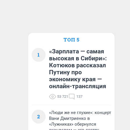
ТОП 5
«Зарплата — самая
1
высокая в Сибири»:
Котюков рассказал
Путину про
экономику края —
онлайн-трансляция
53 721
137
«Люди же не глухие»: концерт
2
Вани Дмитриенко в
«Лужниках» обернулся