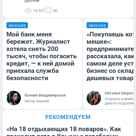
рублей
14 337
60
МНЕНИЕ
МНЕНИЕ
Мой банк меня
«Покупаешь кот
бережет. Журналист
мешке»:
хотела снять 200
предпринимате
тысяч, чтобы погасить
рассказала, как
кредит, — к ней домой
самом деле уст
приехала служба
бизнес со скла
безопасности
дешевых товар
Наталья Шорохо
Ксения Владимирская
Открыла кофейну
Автор мнения
деньги соцразви
РЕКОМЕНДУЕМ
«На 18 отдыхающих 18 поваров». Как