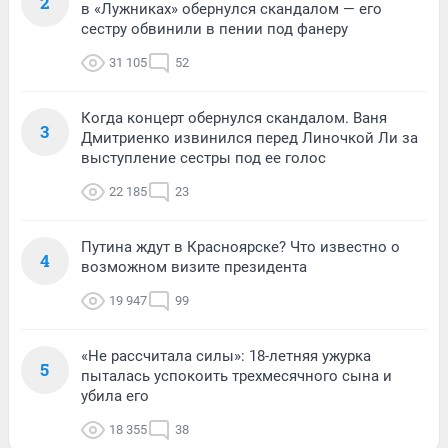
2
в «Лужниках» обернулся скандалом — его
сестру обвинили в пении под фанеру
31 105
52
Когда концерт обернулся скандалом. Ваня
3
Дмитриенко извинился перед Линочкой Ли за
выступление сестры под ее голос
22 185
23
Путина ждут в Красноярске? Что известно о
4
возможном визите президента
19 947
99
«Не рассчитала силы»: 18-летняя ужурка
5
пыталась успокоить трехмесячного сына и
убила его
18 355
38