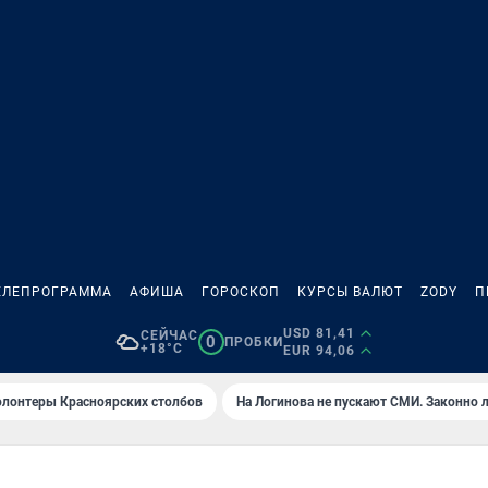
ЕЛЕПРОГРАММА
АФИША
ГОРОСКОП
КУРСЫ ВАЛЮТ
ZODY
П
USD 81,41
СЕЙЧАС
0
ПРОБКИ
+18°C
EUR 94,06
олонтеры Красноярских столбов
На Логинова не пускают СМИ. Законно 