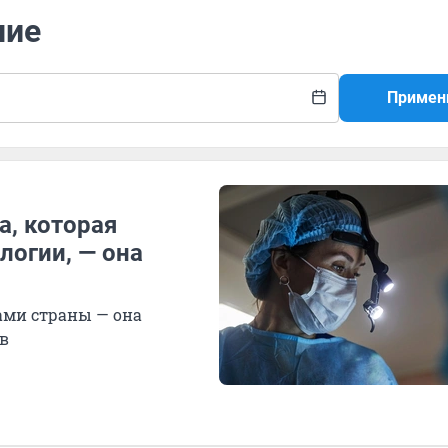
ние
Примен
а, которая
логии, — она
ами страны — она
ов