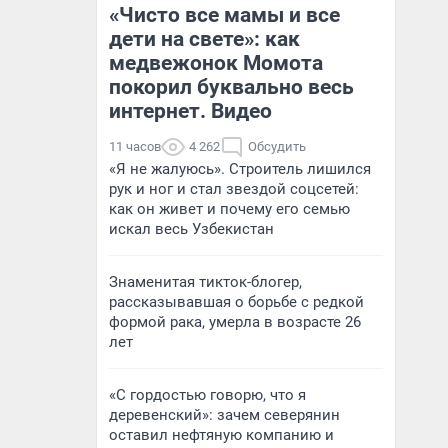
«Чисто все мамы и все
дети на свете»: как
медвежонок Момота
покорил буквально весь
интернет. Видео
11 часов
4 262
Обсудить
«Я не жалуюсь». Строитель лишился
рук и ног и стал звездой соцсетей:
как он живет и почему его семью
искал весь Узбекистан
Знаменитая тикток-блогер,
рассказывавшая о борьбе с редкой
формой рака, умерла в возрасте 26
лет
«С гордостью говорю, что я
деревенский»: зачем северянин
оставил нефтяную компанию и