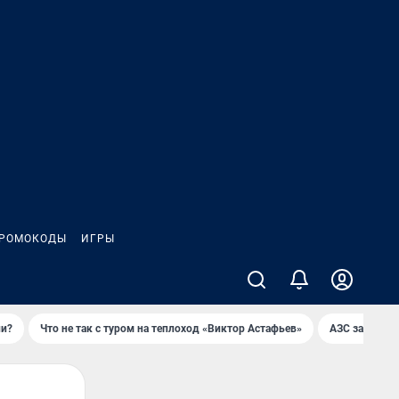
РОМОКОДЫ
ИГРЫ
ли?
Что не так с туром на теплоход «Виктор Астафьев»
AЗС закупае