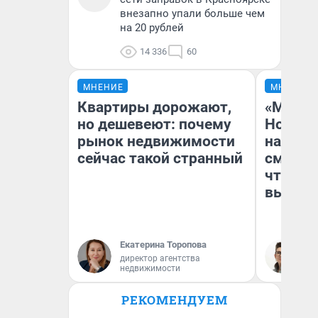
внезапно упали больше чем
на 20 рублей
14 336
60
МНЕНИЕ
МНЕНИЕ
Квартиры дорожают,
«Мы ви
но дешевеют: почему
Нолана
рынок недвижимости
настро
сейчас такой странный
смотре
чтобы 
выгляд
Екатерина Торопова
На
директор агентства
недвижимости
РЕКОМЕНДУЕМ