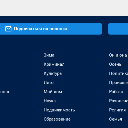
Подписаться на новости
Зима
Он и она
Криминал
Осень
Культура
Политик
Лето
Происше
спорт
Мой дом
Работа
Наука
Развлеч
Недвижимость
Религия
Образование
Семья