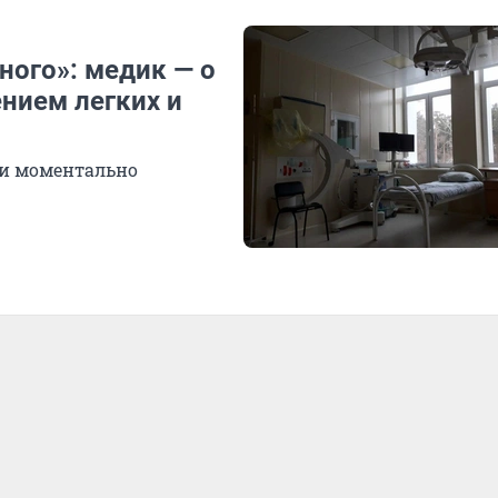
ного»: медик — о
ением легких и
 и моментально