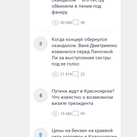
скандалом — его сестру
обвинили в пении под
фанеру
30 368
48
Когда концерт обернулся
3
скандалом. Ваня Дмитриенко
извинился перед Линочкой
Ли за выступление сестры
под ее голос
21 819
22
Путина ждут в Красноярске?
4
Что известно о возможном
визите президента
19 686
99
Цены на бензин на краевой
5
сети заправок в Красноярске