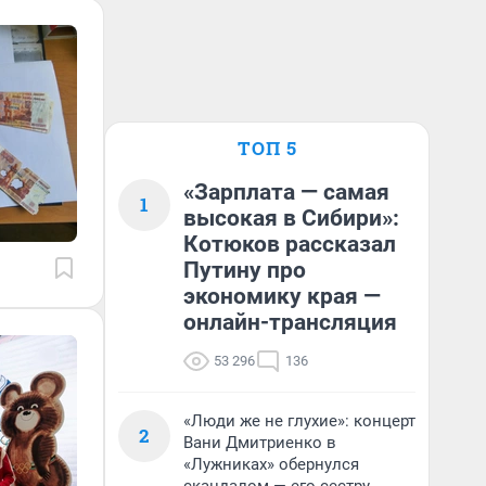
ТОП 5
«Зарплата — самая
1
высокая в Сибири»:
Котюков рассказал
Путину про
экономику края —
онлайн-трансляция
53 296
136
«Люди же не глухие»: концерт
2
Вани Дмитриенко в
«Лужниках» обернулся