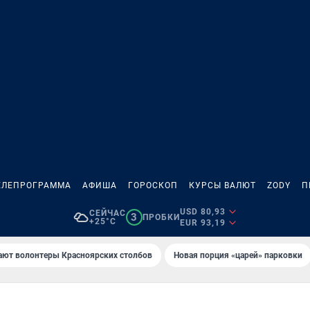
ЕЛЕПРОГРАММА
АФИША
ГОРОСКОП
КУРСЫ ВАЛЮТ
ZODY
П
USD 80,93
СЕЙЧАС
3
ПРОБКИ
+25°C
EUR 93,19
ают волонтеры Красноярских столбов
Новaя порция «цaрей» пaрковки