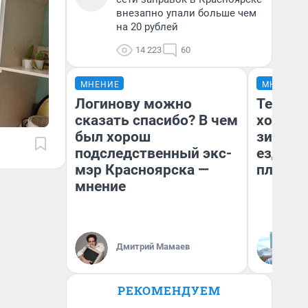
внезапно упали больше чем
на 20 рублей
14 223
60
МНЕНИЕ
МНЕНИЕ
Логинову можно
Тепло 
сказать спасибо? В чем
холодн
был хорош
зимой.
подследственный экс-
ездит н
мэр Красноярска —
плюсы 
мнение
Дмитрий Мамаев
Д
РЕКОМЕНДУЕМ