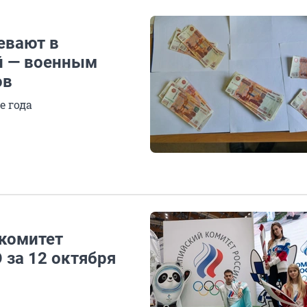
евают в
й — военным
ов
е года
комитет
 за 12 октября