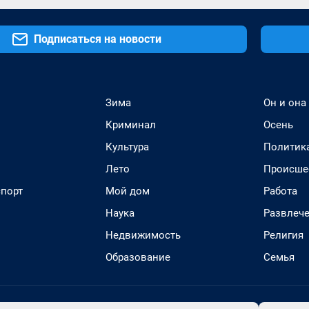
Подписаться на новости
Зима
Он и она
Криминал
Осень
Культура
Политик
Лето
Происше
спорт
Мой дом
Работа
Наука
Развлеч
Недвижимость
Религия
Образование
Семья