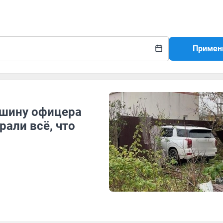
Примен
ашину офицера
али всё, что