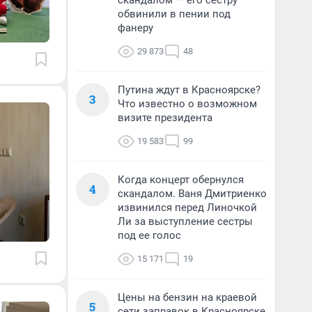
скандалом — его сестру
обвинили в пении под
фанеру
29 873
48
Путина ждут в Красноярске?
3
Что известно о возможном
визите президента
19 583
99
Когда концерт обернулся
4
скандалом. Ваня Дмитриенко
извинился перед Линочкой
Ли за выступление сестры
под ее голос
15 171
19
Цены на бензин на краевой
5
сети заправок в Красноярске