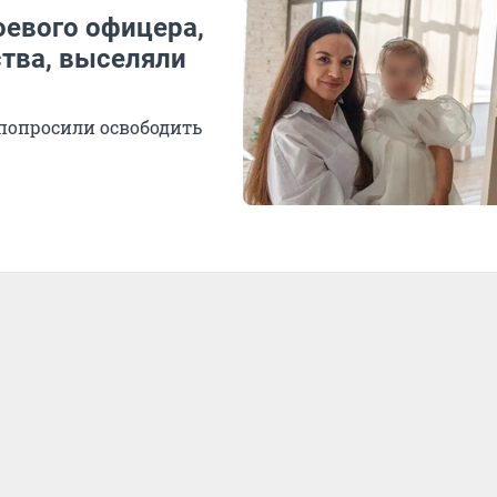
оевого офицера,
тва, выселяли
 попросили освободить