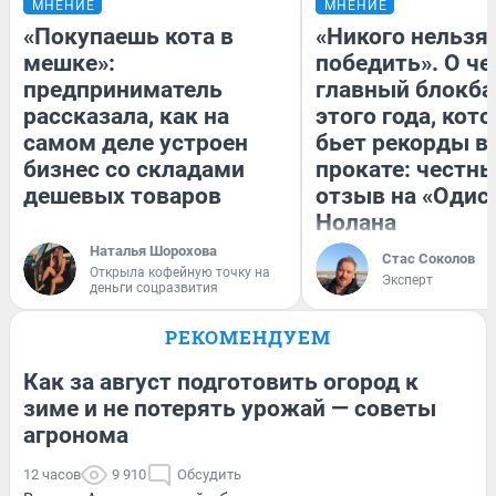
МНЕНИЕ
МНЕНИЕ
«Покупаешь кота в
«Никого нельзя
мешке»:
победить». О ч
предприниматель
главный блокба
рассказала, как на
этого года, кот
самом деле устроен
бьет рекорды в
бизнес со складами
прокате: честн
дешевых товаров
отзыв на «Одис
Нолана
Наталья Шорохова
Стас Соколов
Открыла кофейную точку на
Эксперт
деньги соцразвития
РЕКОМЕНДУЕМ
Как за август подготовить огород к
зиме и не потерять урожай — советы
агронома
12 часов
9 910
Обсудить