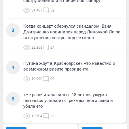
сестру обвинили в пении под фанеру
31 407
52
Когда концерт обернулся скандалом. Ваня
3
Дмитриенко извинился перед Линочкой Ли за
выступление сестры под ее голос
22 263
24
Путина ждут в Красноярске? Что известно о
4
возможном визите президента
19 990
99
«Не рассчитала силы»: 18-летняя ужурка
5
пыталась успокоить трехмесячного сына и
убила его
18 504
38