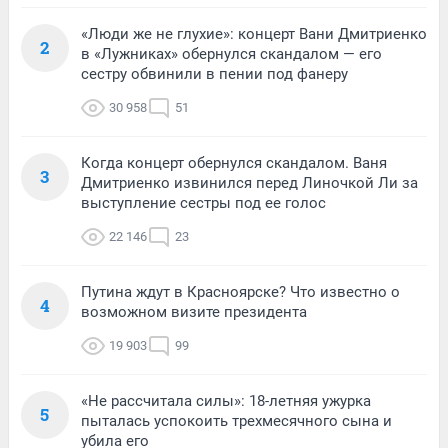
«Люди же не глухие»: концерт Вани Дмитриенко
2
в «Лужниках» обернулся скандалом — его
сестру обвинили в пении под фанеру
30 958
51
Когда концерт обернулся скандалом. Ваня
3
Дмитриенко извинился перед Линочкой Ли за
выступление сестры под ее голос
22 146
23
Путина ждут в Красноярске? Что известно о
4
возможном визите президента
19 903
99
«Не рассчитала силы»: 18-летняя ужурка
5
пыталась успокоить трехмесячного сына и
убила его