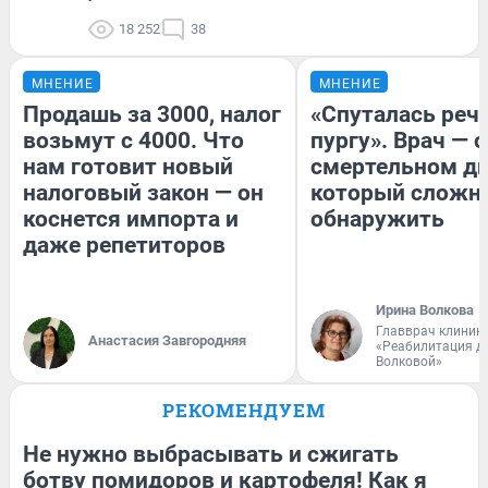
18 252
38
МНЕНИЕ
МНЕНИЕ
Продашь за 3000, налог
«Спуталась речь
возьмут с 4000. Что
пургу». Врач — о
нам готовит новый
смертельном ди
налоговый закон — он
который сложн
коснется импорта и
обнаружить
даже репетиторов
Ирина Волкова
Главврач клиник
Анастасия Завгородняя
«Реабилитация д
Волковой»
РЕКОМЕНДУЕМ
Не нужно выбрасывать и сжигать
ботву помидоров и картофеля! Как я