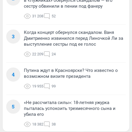
в «Лужниках» обернулся скандалом — его
сестру обвинили в пении под фанеру
31 208
52
Когда концерт обернулся скандалом. Ваня
3
Дмитриенко извинился перед Линочкой Ли за
выступление сестры под ее голос
22 209
24
Путина ждут в Красноярске? Что известно о
4
возможном визите президента
19 955
99
«Не рассчитала силы»: 18-летняя ужурка
5
пыталась успокоить трехмесячного сына и
убила его
18 382
38