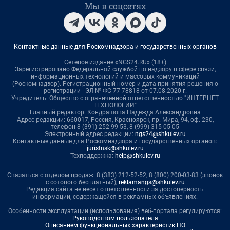
Мы в соцсетях
Контактные данные для Роскомнадзора и государственных органов
Сетевое издание «NGS24.RU» (18+)
Зарегистрировано Федеральной службой по надзору в сфере связи,
информационных технологий и массовых коммуникаций
(Роскомнадзор). Регистрационный номер и дата принятия решения о
регистрации - ЭЛ № ФС 77-78818 от 07.08.2020 г.
Учредитель: Общество с ограниченной ответственностью "ИНТЕРНЕТ
ТЕХНОЛОГИИ"
Главный редактор: Кондрашова Надежда Александровна
Адрес редакции: 660017, Россия, Красноярск, пр. Мира, 94, оф. 230,
телефон 8 (391) 252-99-53, 8 (999) 315-05-05
Электронный адрес редакции:
ngs24@shkulev.ru
Контактные данные для Роскомнадзора и государственных органов:
juristnsk@shkulev.ru
Техподдержка:
help@shkulev.ru
Связаться с отделом продаж: 8 (383) 212-52-52, 8 (800) 200-03-83 (звонок
с сотового бесплатный),
reklamangs@shkulev.ru
Редакция сайта не несет ответственности за достоверность
информации, содержащейся в рекламных объявлениях.
Особенности эксплуатации (использования) веб-портала регулируются:
Руководством пользователя
Описанием функциональных характеристик ПО