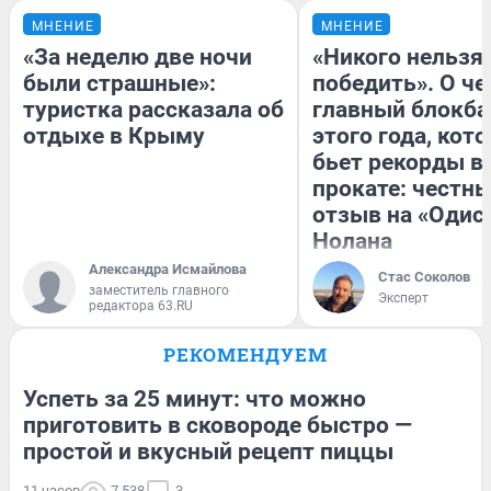
МНЕНИЕ
МНЕНИЕ
«За неделю две ночи
«Никого нельзя
были страшные»:
победить». О ч
туристка рассказала об
главный блокба
отдыхе в Крыму
этого года, кот
бьет рекорды в
прокате: честн
отзыв на «Одис
Нолана
Александра Исмайлова
Стас Соколов
заместитель главного
Эксперт
редактора 63.RU
РЕКОМЕНДУЕМ
Успеть за 25 минут: что можно
приготовить в сковороде быстро —
простой и вкусный рецепт пиццы
11 часов
7 538
3