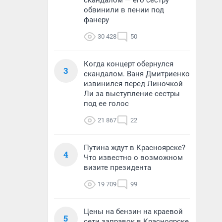
скандалом — его сестру
обвинили в пении под
фанеру
30 428
50
Когда концерт обернулся
3
скандалом. Ваня Дмитриенко
извинился перед Линочкой
Ли за выступление сестры
под ее голос
21 867
22
Путина ждут в Красноярске?
4
Что известно о возможном
визите президента
19 709
99
Цены на бензин на краевой
5
сети заправок в Красноярске