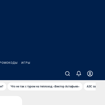
РОМОКОДЫ
ИГРЫ
ли?
Что не так с туром на теплоход «Виктор Астафьев»
AЗС закупае