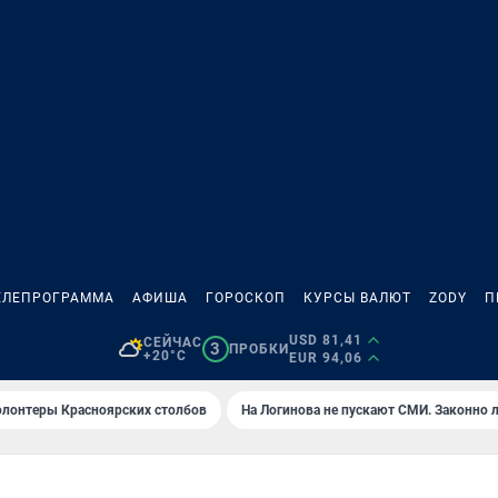
ЕЛЕПРОГРАММА
АФИША
ГОРОСКОП
КУРСЫ ВАЛЮТ
ZODY
П
USD 81,41
СЕЙЧАС
3
ПРОБКИ
+20°C
EUR 94,06
олонтеры Красноярских столбов
На Логинова не пускают СМИ. Законно 