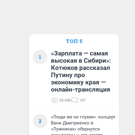
ТОП 5
«Зарплата — самая
1
высокая в Сибири»:
Котюков рассказал
Путину про
экономику края —
онлайн-трансляция
53 656
137
«Люди же не глухие»: концерт
2
Вани Дмитриенко в
«Лужниках» обернулся