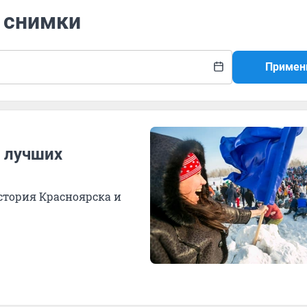
 снимки
Примен
0 лучших
стория Красноярска и