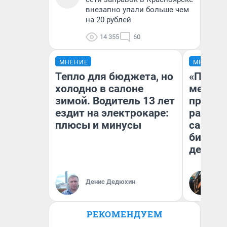
внезапно упали больше чем
на 20 рублей
14 355
60
МНЕНИЕ
МНЕНИЕ
Тепло для бюджета, но
«Покуп
холодно в салоне
мешке»
зимой. Водитель 13 лет
предпр
ездит на электрокаре:
рассказ
плюсы и минусы
самом 
бизнес
дешевы
На
Денис Дедюхин
От
де
РЕКОМЕНДУЕМ