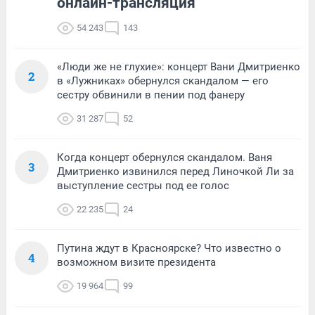
онлайн-трансляция
54 243
143
«Люди же не глухие»: концерт Вани Дмитриенко
2
в «Лужниках» обернулся скандалом — его
сестру обвинили в пении под фанеру
31 287
52
Когда концерт обернулся скандалом. Ваня
3
Дмитриенко извинился перед Линочкой Ли за
выступление сестры под ее голос
22 235
24
Путина ждут в Красноярске? Что известно о
4
возможном визите президента
19 964
99