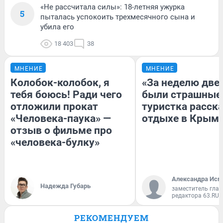
«Не рассчитала силы»: 18-летняя ужурка
5
пыталась успокоить трехмесячного сына и
убила его
18 403
38
МНЕНИЕ
МНЕНИЕ
Колобок-колобок, я
«За неделю две
тебя боюсь! Ради чего
были страшные
отложили прокат
туристка расска
«Человека-паука» —
отдыхе в Крым
отзыв о фильме про
«человека-булку»
Александра Исм
Надежда Губарь
заместитель глав
редактора 63.RU
РЕКОМЕНДУЕМ