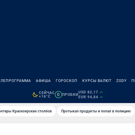
ЕЛЕПРОГРАММА
АФИША
ГОРОСКОП
КУРСЫ ВАЛЮТ
ZODY
П
USD 82,17
СЕЙЧАС
0
ПРОБКИ
+16°C
EUR 94,84
онтеры Красноярских столбов
Протыкал продукты и попал в полицию