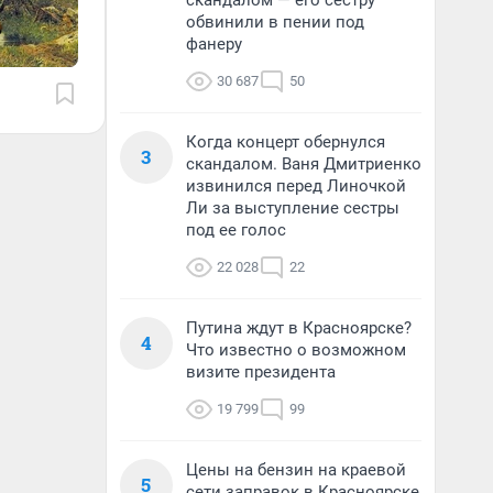
скандалом — его сестру
обвинили в пении под
фанеру
30 687
50
Когда концерт обернулся
3
скандалом. Ваня Дмитриенко
извинился перед Линочкой
Ли за выступление сестры
под ее голос
22 028
22
Путина ждут в Красноярске?
4
Что известно о возможном
визите президента
19 799
99
Цены на бензин на краевой
5
сети заправок в Красноярске