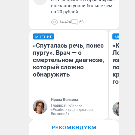
внезапно упали больше чем
на 20 рублей
14 424
60
МНЕНИЕ
МНЕНИЕ
«Спуталась речь, понес
«Как бу
пургу». Врач — о
Лондон
смертельном диагнозе,
из Омск
который сложно
почему
обнаружить
круче е
города
Ирина Волкова
Главврач клиники
Се
«Реабилитация доктора
Волковой»
РЕКОМЕНДУЕМ