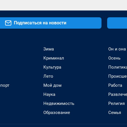
Подписаться на новости
Зима
Он и она
Криминал
Осень
Культура
Политик
Лето
Происше
спорт
Мой дом
Работа
Наука
Развлеч
Недвижимость
Религия
Образование
Семья