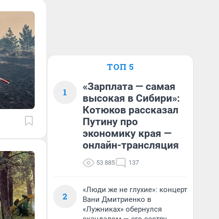
ТОП 5
«Зарплата — самая
1
высокая в Сибири»:
Котюков рассказал
Путину про
экономику края —
онлайн-трансляция
53 885
137
«Люди же не глухие»: концерт
2
Вани Дмитриенко в
«Лужниках» обернулся