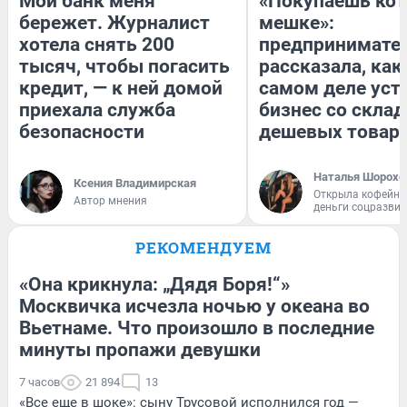
Мой банк меня
«Покупаешь кот
бережет. Журналист
мешке»:
хотела снять 200
предпринимате
тысяч, чтобы погасить
рассказала, как
кредит, — к ней домой
самом деле уст
приехала служба
бизнес со скла
безопасности
дешевых товар
Наталья Шорохо
Ксения Владимирская
Открыла кофейну
Автор мнения
деньги соцразви
РЕКОМЕНДУЕМ
«Она крикнула: „Дядя Боря!“»
Москвичка исчезла ночью у океана во
Вьетнаме. Что произошло в последние
минуты пропажи девушки
7 часов
21 894
13
«Все еще в шоке»: сыну Трусовой исполнился год —