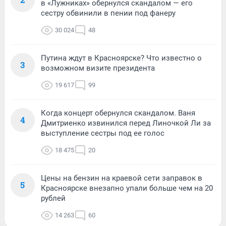
в «Лужниках» обернулся скандалом — его
сестру обвинили в пении под фанеру
30 024
48
Путина ждут в Красноярске? Что известно о
3
возможном визите президента
19 617
99
Когда концерт обернулся скандалом. Ваня
4
Дмитриенко извинился перед Линочкой Ли за
выступление сестры под ее голос
18 475
20
Цены на бензин на краевой сети заправок в
5
Красноярске внезапно упали больше чем на 20
рублей
14 263
60