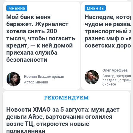
МНЕНИЕ
МНЕНИЕ
Мой банк меня
Наследие, кото
бережет. Журналист
чудом не разва
хотела снять 200
транспортный э
тысяч, чтобы погасить
разнес миф о «
кредит, — к ней домой
советских доро
приехала служба
безопасности
Олег Арефьев
Блогер, предприн
Ксения Владимирская
владелец в тран
Автор мнения
бизнесе
РЕКОМЕНДУЕМ
Новости ХМАО за 5 августа: муж дает
деньги Айзе, вартовчанин оголился
возле ТЦ, откроются новые
поликлиники