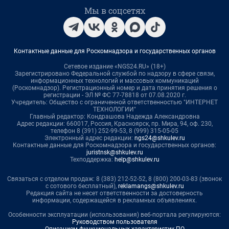
Мы в соцсетях
Контактные данные для Роскомнадзора и государственных органов
Сетевое издание «NGS24.RU» (18+)
Зарегистрировано Федеральной службой по надзору в сфере связи,
информационных технологий и массовых коммуникаций
(Роскомнадзор). Регистрационный номер и дата принятия решения о
регистрации - ЭЛ № ФС 77-78818 от 07.08.2020 г.
Учредитель: Общество с ограниченной ответственностью "ИНТЕРНЕТ
ТЕХНОЛОГИИ"
Главный редактор: Кондрашова Надежда Александровна
Адрес редакции: 660017, Россия, Красноярск, пр. Мира, 94, оф. 230,
телефон 8 (391) 252-99-53, 8 (999) 315-05-05
Электронный адрес редакции:
ngs24@shkulev.ru
Контактные данные для Роскомнадзора и государственных органов:
juristnsk@shkulev.ru
Техподдержка:
help@shkulev.ru
Связаться с отделом продаж: 8 (383) 212-52-52, 8 (800) 200-03-83 (звонок
с сотового бесплатный),
reklamangs@shkulev.ru
Редакция сайта не несет ответственности за достоверность
информации, содержащейся в рекламных объявлениях.
Особенности эксплуатации (использования) веб-портала регулируются:
Руководством пользователя
Описанием функциональных характеристик ПО