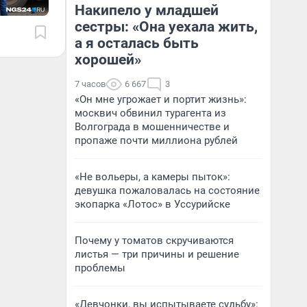
Накипело у младшей
сестры: «Она уехала жить,
а я осталась быть
хорошей»
7 часов
6 667
3
«Он мне угрожает и портит жизнь»:
москвич обвинил турагента из
Волгограда в мошенничестве и
пропаже почти миллиона рублей
«Не вольеры, а камеры пыток»:
девушка пожаловалась на состояние
экопарка «Лотос» в Уссурийске
Почему у томатов скручиваются
листья — три причины и решение
проблемы
«Девчонки, вы испытываете судьбу»: