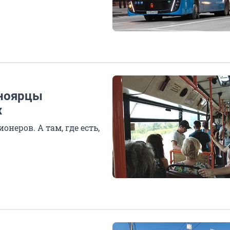
сноярцы
х
неров. А там, где есть,