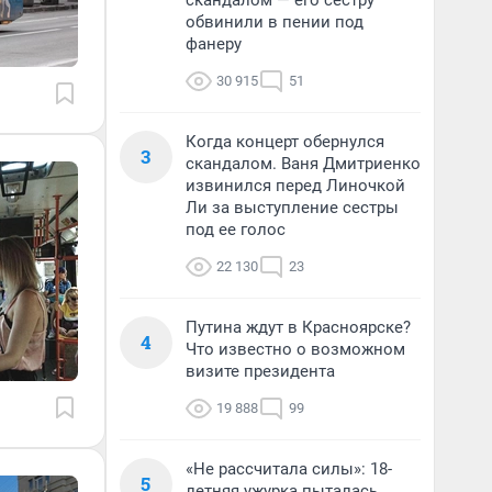
скандалом — его сестру
обвинили в пении под
фанеру
30 915
51
Когда концерт обернулся
3
скандалом. Ваня Дмитриенко
извинился перед Линочкой
Ли за выступление сестры
под ее голос
22 130
23
Путина ждут в Красноярске?
4
Что известно о возможном
визите президента
19 888
99
«Не рассчитала силы»: 18-
5
летняя ужурка пыталась