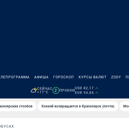
ЕЛЕПРОГРАММА
АФИША
ГОРОСКОП
КУРСЫ ВАЛЮТ
ZODY
П
USD 82,17
СЕЙЧАС
2
ПРОБКИ
+17°C
EUR 94,84
асноярских столбов
Хоккей возвращается в Красноярск (почти)
Мос
ОБУСАХ