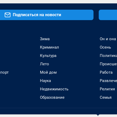
Подписаться на новости
Зима
Он и она
Криминал
Осень
Культура
Политик
Лето
Происше
спорт
Мой дом
Работа
Наука
Развлеч
Недвижимость
Религия
Образование
Семья