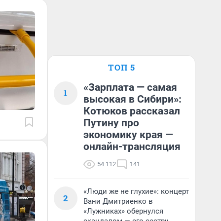
ТОП 5
«Зарплата — самая
1
высокая в Сибири»:
Котюков рассказал
Путину про
экономику края —
онлайн-трансляция
54 112
141
«Люди же не глухие»: концерт
2
Вани Дмитриенко в
«Лужниках» обернулся