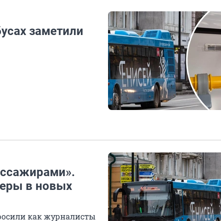
бусах заметили
ассажирами».
неры в новых
росили как журналисты