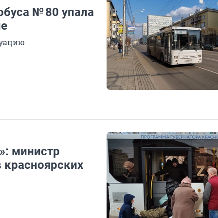
обуса № 80 упала
не
туацию
»: министр
в красноярских