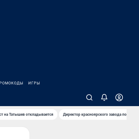
РОМОКОДЫ
ИГРЫ
т на Татышев откладывается
Директор красноярского завода под сан