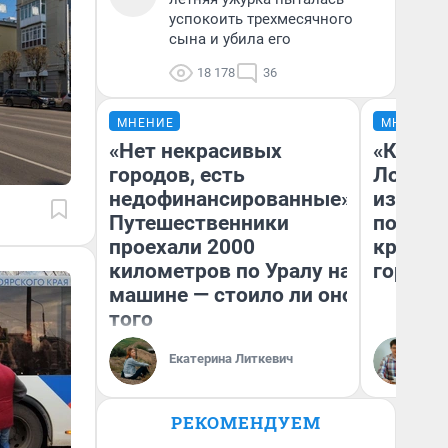
успокоить трехмесячного
сына и убила его
18 178
36
МНЕНИЕ
МНЕНИЕ
«Нет некрасивых
«Как бу
городов, есть
Лондон
недофинансированные».
из Омск
Путешественники
почему
проехали 2000
круче е
километров по Уралу на
города
машине — стоило ли оно
того
Екатерина Литкевич
Се
РЕКОМЕНДУЕМ