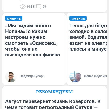
14 331
60
МНЕНИЕ
МНЕНИЕ
«Мы видим нового
Тепло для бюдж
Нолана»: с каким
холодно в сало
настроем нужно
зимой. Водитель
смотреть «Одиссею»,
ездит на электр
чтобы она не
плюсы и минус
выглядела как фиаско
Надежда Губарь
Денис Дедюхин
РЕКОМЕНДУЕМ
Август перевернет жизнь Козерогов. К
чему готовит ретроградный Сатурн —