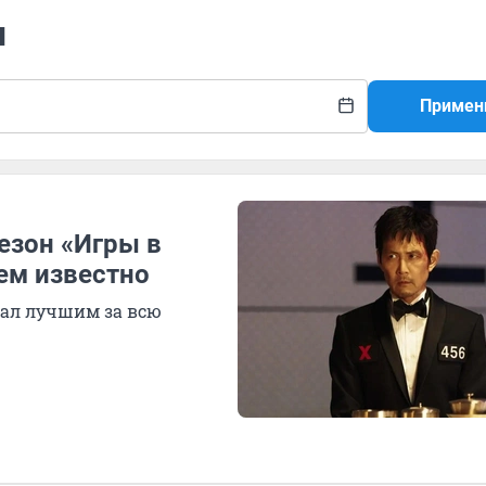
ы
Примен
сезон «Игры в
нем известно
иал лучшим за всю