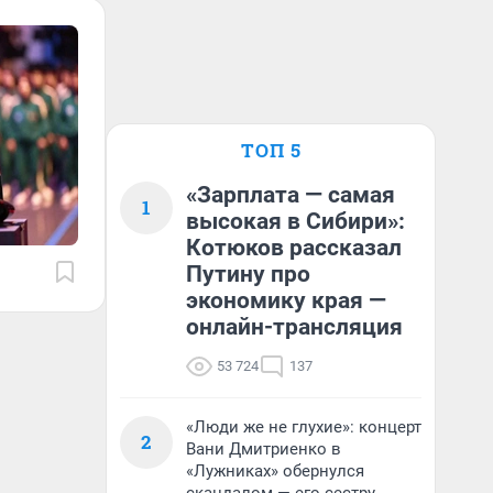
ТОП 5
«Зарплата — самая
1
высокая в Сибири»:
Котюков рассказал
Путину про
экономику края —
онлайн-трансляция
53 724
137
«Люди же не глухие»: концерт
2
Вани Дмитриенко в
«Лужниках» обернулся