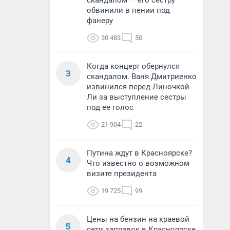
скандалом — его сестру
обвинили в пении под
фанеру
30 483
50
Когда концерт обернулся
3
скандалом. Ваня Дмитриенко
извинился перед Линочкой
Ли за выступление сестры
под ее голос
21 904
22
Путина ждут в Красноярске?
4
Что известно о возможном
визите президента
19 725
99
Цены на бензин на краевой
5
сети заправок в Красноярске