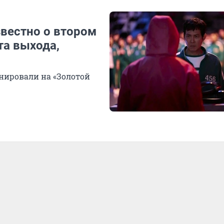
звестно о втором
та выхода,
нировали на «Золотой