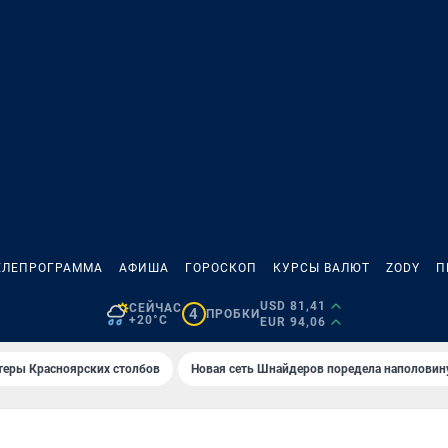
ЕЛЕПРОГРАММА
АФИША
ГОРОСКОП
КУРСЫ ВАЛЮТ
ZODY
П
USD 81,41
СЕЙЧАС
4
ПРОБКИ
+20°C
EUR 94,06
теры Красноярских столбов
Новая сеть Шнайдеров поредела наполовин