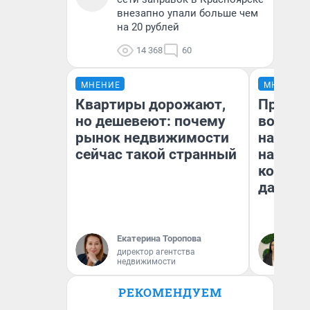
внезапно упали больше чем
на 20 рублей
14 368
60
МНЕНИЕ
МНЕНИЕ
Квартиры дорожают,
Продаш
но дешевеют: почему
возьмут
рынок недвижимости
нам го
сейчас такой странный
налого
коснет
даже р
Екатерина Торопова
Ан
директор агентства
недвижимости
РЕКОМЕНДУЕМ