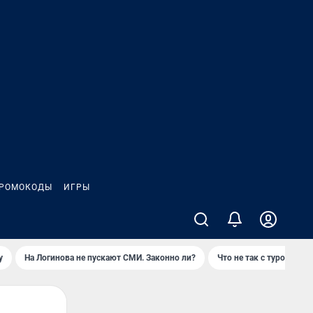
РОМОКОДЫ
ИГРЫ
у
На Логинова не пускают СМИ. Законно ли?
Что не так с туром на 