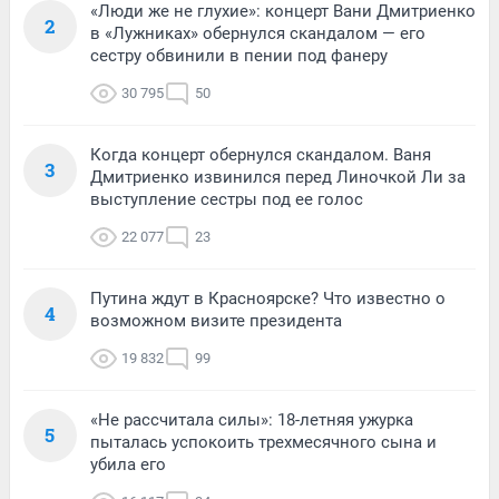
«Люди же не глухие»: концерт Вани Дмитриенко
2
в «Лужниках» обернулся скандалом — его
сестру обвинили в пении под фанеру
30 795
50
Когда концерт обернулся скандалом. Ваня
3
Дмитриенко извинился перед Линочкой Ли за
выступление сестры под ее голос
22 077
23
Путина ждут в Красноярске? Что известно о
4
возможном визите президента
19 832
99
«Не рассчитала силы»: 18-летняя ужурка
5
пыталась успокоить трехмесячного сына и
убила его