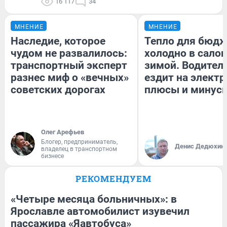
16 117
34
МНЕНИЕ
МНЕНИЕ
Наследие, которое
Тепло для бюдж
чудом не развалилось:
холодно в сало
транспортный эксперт
зимой. Водитель
разнес миф о «вечных»
ездит на электр
советских дорогах
плюсы и минус
Олег Арефьев
Блогер, предприниматель,
Денис Дедюхин
владелец в транспортном
бизнесе
РЕКОМЕНДУЕМ
«Четыре месяца больничных»: в
Ярославле автомобилист изувечил
пассажира «Яавтобуса»