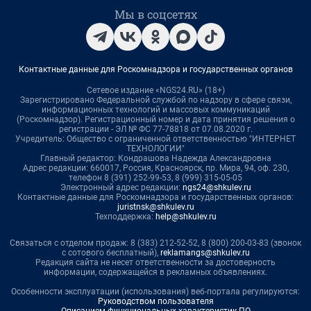
Мы в соцсетях
Контактные данные для Роскомнадзора и государственных органов
Сетевое издание «NGS24.RU» (18+)
Зарегистрировано Федеральной службой по надзору в сфере связи,
информационных технологий и массовых коммуникаций
(Роскомнадзор). Регистрационный номер и дата принятия решения о
регистрации - ЭЛ № ФС 77-78818 от 07.08.2020 г.
Учредитель: Общество с ограниченной ответственностью "ИНТЕРНЕТ
ТЕХНОЛОГИИ"
Главный редактор: Кондрашова Надежда Александровна
Адрес редакции: 660017, Россия, Красноярск, пр. Мира, 94, оф. 230,
телефон 8 (391) 252-99-53, 8 (999) 315-05-05
Электронный адрес редакции:
ngs24@shkulev.ru
Контактные данные для Роскомнадзора и государственных органов:
juristnsk@shkulev.ru
Техподдержка:
help@shkulev.ru
Связаться с отделом продаж: 8 (383) 212-52-52, 8 (800) 200-03-83 (звонок
с сотового бесплатный),
reklamangs@shkulev.ru
Редакция сайта не несет ответственности за достоверность
информации, содержащейся в рекламных объявлениях.
Особенности эксплуатации (использования) веб-портала регулируются:
Руководством пользователя
Описанием функциональных характеристик ПО