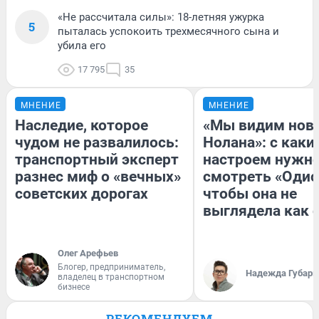
«Не рассчитала силы»: 18-летняя ужурка
5
пыталась успокоить трехмесячного сына и
убила его
17 795
35
МНЕНИЕ
МНЕНИЕ
Наследие, которое
«Мы видим нов
чудом не развалилось:
Нолана»: с каки
транспортный эксперт
настроем нужн
разнес миф о «вечных»
смотреть «Одис
советских дорогах
чтобы она не
выглядела как 
Олег Арефьев
Блогер, предприниматель,
Надежда Губарь
владелец в транспортном
бизнесе
РЕКОМЕНДУЕМ