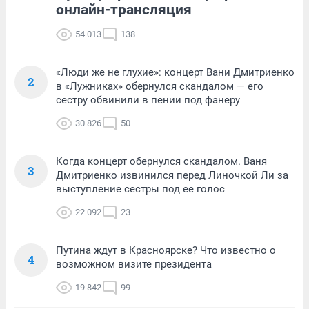
онлайн-трансляция
54 013
138
«Люди же не глухие»: концерт Вани Дмитриенко
2
в «Лужниках» обернулся скандалом — его
сестру обвинили в пении под фанеру
30 826
50
Когда концерт обернулся скандалом. Ваня
3
Дмитриенко извинился перед Линочкой Ли за
выступление сестры под ее голос
22 092
23
Путина ждут в Красноярске? Что известно о
4
возможном визите президента
19 842
99