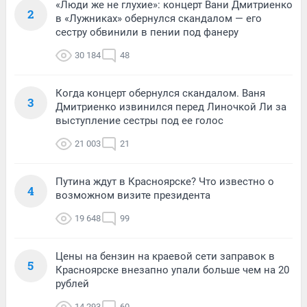
«Люди же не глухие»: концерт Вани Дмитриенко
2
в «Лужниках» обернулся скандалом — его
сестру обвинили в пении под фанеру
30 184
48
Когда концерт обернулся скандалом. Ваня
3
Дмитриенко извинился перед Линочкой Ли за
выступление сестры под ее голос
21 003
21
Путина ждут в Красноярске? Что известно о
4
возможном визите президента
19 648
99
Цены на бензин на краевой сети заправок в
5
Красноярске внезапно упали больше чем на 20
рублей
14 293
60