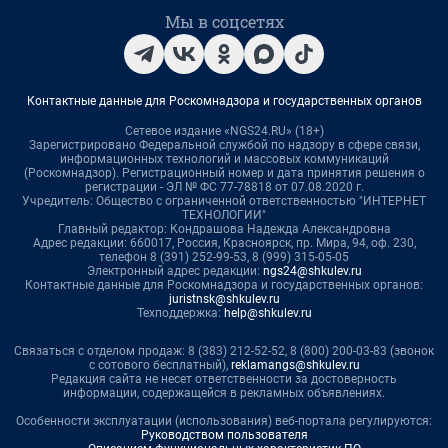
Мы в соцсетях
Контактные данные для Роскомнадзора и государственных органов
Сетевое издание «NGS24.RU» (18+)
Зарегистрировано Федеральной службой по надзору в сфере связи,
информационных технологий и массовых коммуникаций
(Роскомнадзор). Регистрационный номер и дата принятия решения о
регистрации - ЭЛ № ФС 77-78818 от 07.08.2020 г.
Учредитель: Общество с ограниченной ответственностью "ИНТЕРНЕТ
ТЕХНОЛОГИИ"
Главный редактор: Кондрашова Надежда Александровна
Адрес редакции: 660017, Россия, Красноярск, пр. Мира, 94, оф. 230,
телефон 8 (391) 252-99-53, 8 (999) 315-05-05
Электронный адрес редакции:
ngs24@shkulev.ru
Контактные данные для Роскомнадзора и государственных органов:
juristnsk@shkulev.ru
Техподдержка:
help@shkulev.ru
Связаться с отделом продаж: 8 (383) 212-52-52, 8 (800) 200-03-83 (звонок
с сотового бесплатный),
reklamangs@shkulev.ru
Редакция сайта не несет ответственности за достоверность
информации, содержащейся в рекламных объявлениях.
Особенности эксплуатации (использования) веб-портала регулируются:
Руководством пользователя