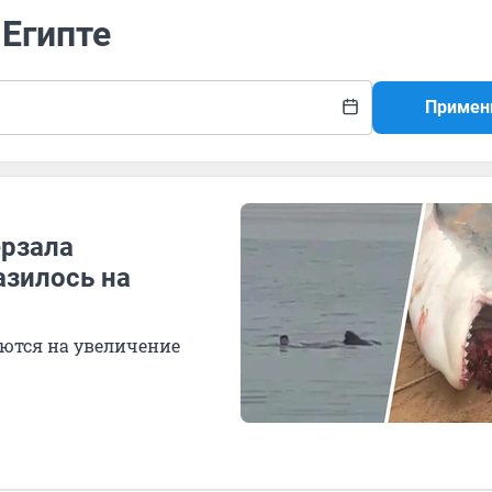
 Египте
Примен
ерзала
азилось на
еются на увеличение