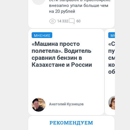
внезапно упали больше чем
на 20 рублей
14 332
60
МНЕНИЕ
МНЕНИЕ
«Машина просто
«Спутал
полетела». Водитель
пургу».
сравнил бензин в
смерте
Казахстане и России
которы
обнару
Ир
Гл
Анатолий Кузнецов
«Р
Во
РЕКОМЕНДУЕМ