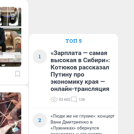
ТОП 5
«Зарплата — самая
1
высокая в Сибири»:
Котюков рассказал
Путину про
экономику края —
онлайн-трансляция
53 602
136
«Люди же не глухие»: концерт
2
Вани Дмитриенко в
«Лужниках» обернулся