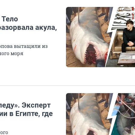
 Тело
разорвала акула,
Попова вытащили из
ного моря
леду». Эксперт
и в Египте, где
ного