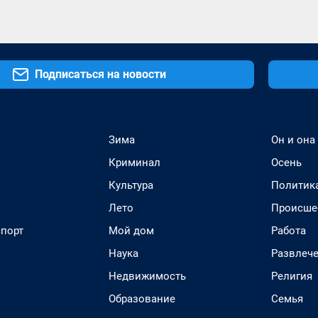
Подписаться на новости
Зима
Он и она
Криминал
Осень
Культура
Политик
Лето
Происше
спорт
Мой дом
Работа
Наука
Развлеч
Недвижимость
Религия
Образование
Семья