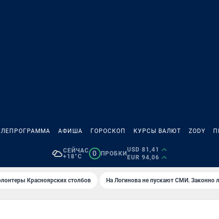
ЕЛЕПРОГРАММА
АФИША
ГОРОСКОП
КУРСЫ ВАЛЮТ
ZODY
П
USD 81,41
СЕЙЧАС
0
ПРОБКИ
+18°C
EUR 94,06
олонтеры Красноярских столбов
На Логинова не пускают СМИ. Законно 