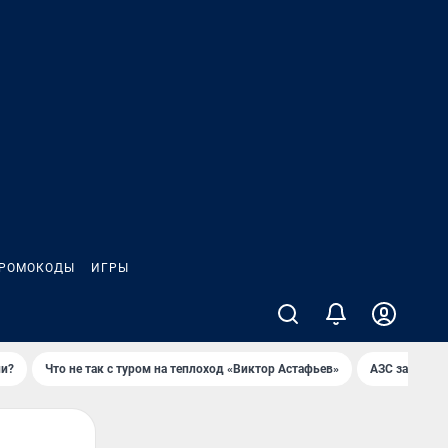
РОМОКОДЫ
ИГРЫ
ли?
Что не так с туром на теплоход «Виктор Астафьев»
AЗС закупае