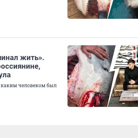
чинал жить».
россиянине,
ула
, каким человеком был