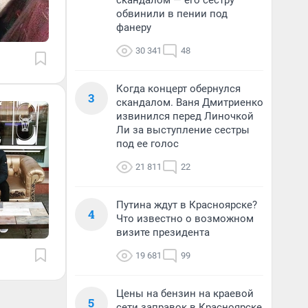
скандалом — его сестру
обвинили в пении под
фанеру
30 341
48
Когда концерт обернулся
3
скандалом. Ваня Дмитриенко
извинился перед Линочкой
Ли за выступление сестры
под ее голос
21 811
22
Путина ждут в Красноярске?
4
Что известно о возможном
визите президента
19 681
99
Цены на бензин на краевой
5
сети заправок в Красноярске