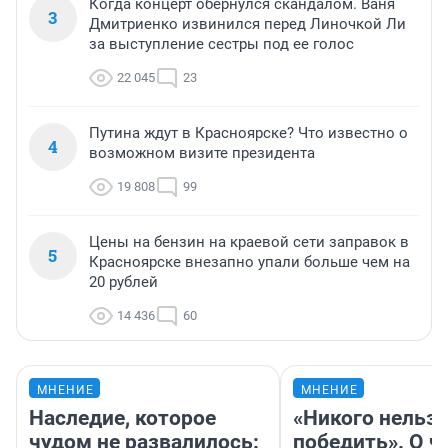
Когда концерт обернулся скандалом. Ваня
3
Дмитриенко извинился перед Линочкой Ли
за выступление сестры под ее голос
22 045
23
Путина ждут в Красноярске? Что известно о
4
возможном визите президента
19 808
99
Цены на бензин на краевой сети заправок в
5
Красноярске внезапно упали больше чем на
20 рублей
14 436
60
МНЕНИЕ
МНЕНИЕ
Наследие, которое
«Никого нельз
чудом не развалилось:
победить». О ч