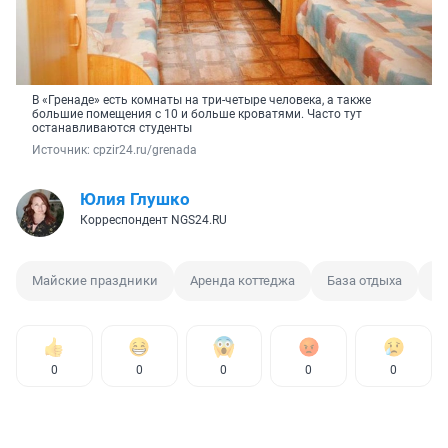
В «Гренаде» есть комнаты на три-четыре человека, а также
большие помещения с 10 и больше кроватями. Часто тут
останавливаются студенты
Источник: 
cpzir24.ru/grenada
Юлия Глушко
Корреспондент NGS24.RU
Майские праздники
Аренда коттеджа
База отдыха
Б
0
0
0
0
0