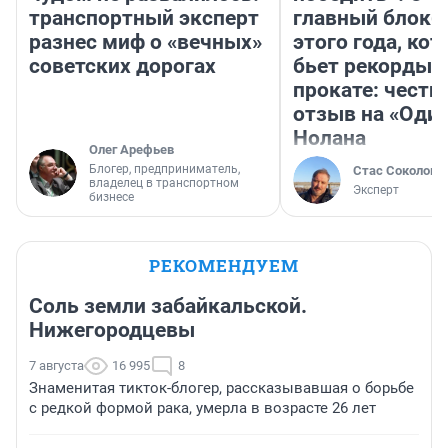
транспортный эксперт
главный блокб
разнес миф о «вечных»
этого года, ко
советских дорогах
бьет рекорды 
прокате: честн
отзыв на «Оди
Нолана
Олег Арефьев
Блогер, предприниматель,
Стас Соколов
владелец в транспортном
Эксперт
бизнесе
РЕКОМЕНДУЕМ
Соль земли забайкальской.
Нижегородцевы
7 августа
16 995
8
Знаменитая тикток-блогер, рассказывавшая о борьбе
с редкой формой рака, умерла в возрасте 26 лет