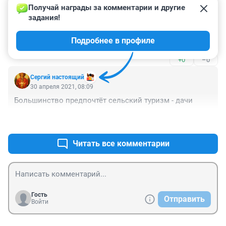
+1
–0
Получай награды за комментарии и другие 
задания!
Гость
30 апреля 2021, 09:04
Подробнее в профиле
Забыли про "Дружбу" написать
+0
–0
Сергий настоящий
30 апреля 2021, 08:09
Большинство предпочтёт сельский туризм - дачи
+1
–1
Читать все комментарии
Гость
Отправить
Войти