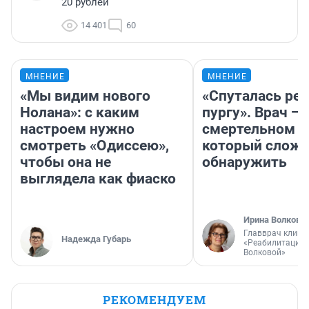
20 рублей
14 401
60
МНЕНИЕ
МНЕНИЕ
«Мы видим нового
«Спуталась реч
Нолана»: с каким
пургу». Врач — 
настроем нужно
смертельном д
смотреть «Одиссею»,
который слож
чтобы она не
обнаружить
выглядела как фиаско
Ирина Волкова
Главврач клини
Надежда Губарь
«Реабилитация 
Волковой»
РЕКОМЕНДУЕМ