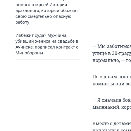
нового открыл! История
арахнолога, который обожает
свою смертельно опасную
работу
Избежит суда? Мужчина,
убивший жениха на свадьбе в
— Мы заботимся 
Ачинске, подписал контракт с
улице в 30-град
Минобороны
нормально, — г
По словам школ
комнаты они за
— Я сначала боя
маленький, хоро
Вместе с детьм
поначалу в семь