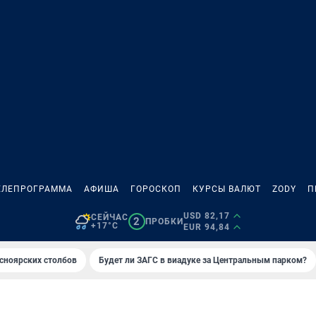
ЕЛЕПРОГРАММА
АФИША
ГОРОСКОП
КУРСЫ ВАЛЮТ
ZODY
П
USD 82,17
СЕЙЧАС
2
ПРОБКИ
+17°C
EUR 94,84
сноярских столбов
Будет ли ЗАГС в виадуке за Центральным парком?