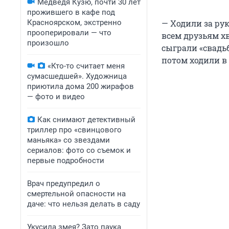
Медведя Кузю, почти 30 лет
прожившего в кафе под
Красноярском, экстренно
— Ходили за рук
прооперировали — что
всем друзьям х
произошло
сыграли «свадьб
потом ходили в 
«Кто-то считает меня
сумасшедшей». Художница
приютила дома 200 жирафов
— фото и видео
Как снимают детективный
триллер про «свинцового
маньяка» со звездами
сериалов: фото со съемок и
первые подробности
Врач предупредил о
смертельной опасности на
даче: что нельзя делать в саду
Укусила змея? Зато паука