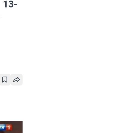
 13-
а