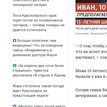
советского детства в
пионерских лагерях
Леса Красноярского края
горят почти на полмиллиона
гектаров — почему пожары не
Летом дети даже сыгр
удается остановить
Источник: 
Телеканал Р
Больше политики, чем
медицины? Что за ковидные
— О том, чтобы 
тайны обнаружились в
что не хочет эт
дневниках доктора Фаучи
инстинкт, — го
«За неделю две ночи были
Мама 10-летнего
страшные»: туристка
рассказала об отдыхе в Крыму
бывали у них в 
Жара отступила: какая погода
Соседи семьи В
ждет Красноярск на
вечеринки, а с
предстоящей неделе
«Молоко здесь почти никто