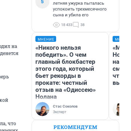
5
летняя ужурка пыталась
успокоить трехмесячного
сына и убила его
18 433
38
МНЕНИЕ
МНЕНИ
одил на
«Никого нельзя
«Мы в
оденется
победить». О чем
Нолан
главный блокбастер
настр
этого года, который
смотр
бьет рекорды в
чтобы
верь
прокате: честный
выгля
отзыв на «Одиссею»
Нолана
акой
Стас Соколов
Эксперт
ла, что
РЕКОМЕНДУЕМ
 зимних