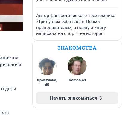
Автор фантастического трехтомника
«Трилунье» работала в Перми
преподавателем, а первую книгу
написала на спор — ее история
ЗНАКОМСТВА
знается,
теринский
Кристиана
,
Roman
,
49
45
то дети
Начать знакомиться
ивал