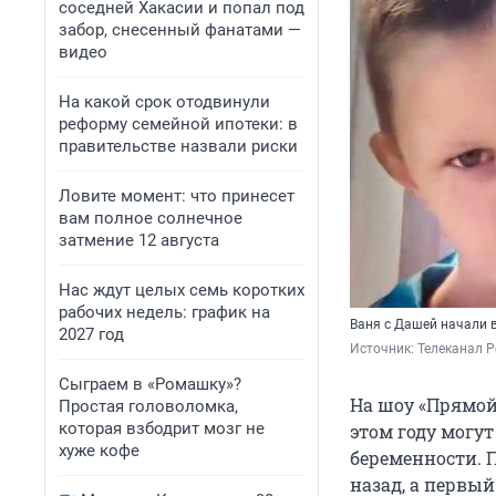
соседней Хакасии и попал под
забор, снесенный фанатами —
видео
На какой срок отодвинули
реформу семейной ипотеки: в
правительстве назвали риски
Ловите момент: что принесет
вам полное солнечное
затмение 12 августа
Нас ждут целых семь коротких
рабочих недель: график на
Ваня с Дашей начали 
2027 год
Источник: 
Телеканал Р
Сыграем в «Ромашку»?
На шоу «Прямо
Простая головоломка,
которая взбодрит мозг не
этом году могут
хуже кофе
беременности. П
назад, а первый