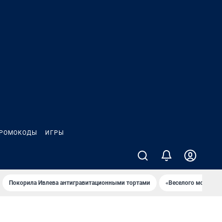
РОМОКОДЫ
ИГРЫ
Покорила Ивлева антигравитационными тортами
«Веселого молочни