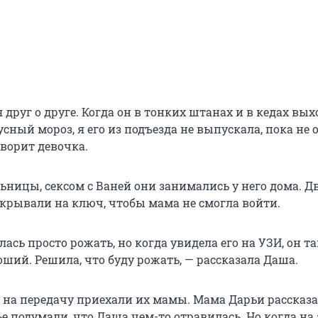
друг о друге. Когда он в тонких штанах и в кедах вых
усный мороз, я его из подъезда не выпускала, пока не 
оворит девочка.
ьницы, сексом с Ваней они занимались у него дома. Д
крывали на ключ, чтобы мама не смогла войти.
лась просто рожать, но когда увидела его на УЗИ, он т
ший. Решила, что буду рожать, — рассказала Даша.
и на передачу приехали их мамы. Мама Дарьи рассказа
е подумали, что Даша чем-то отравилась. Но когда на