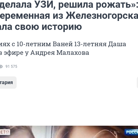
делала УЗИ, решила рожать»:
беременная из Железногорск
ала свою историю
ях с 10-летним Ваней 13-летняя Даша
в эфире у Андрея Малахова
91 575
тария