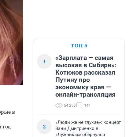
ТОП 5
«Зарплата — самая
1
высокая в Сибири»:
Котюков рассказал
Путину про
экономику края —
онлайн-трансляция
54 255
144
орые в
«Люди же не глухие»: концерт
2
й год
Вани Дмитриенко в
«Лужниках» обернулся