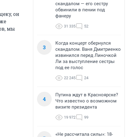
скандалом — его сестру
обвинили в пении под
щеку, он
фанеру
аже
31 335
52
ов, мы
Когда концерт обернулся
3
скандалом. Ваня Дмитриенко
извинился перед Линочкой
Ли за выступление сестры
под ее голос
22 245
24
Путина ждут в Красноярске?
4
Что известно о возможном
визите президента
19 972
99
«Не рассчитала силы»: 18-