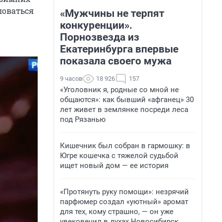
ловаться
«Мужчины не терпят
конкуренции».
Порнозвезда из
Екатеринбурга впервые
показала своего мужа
9 часов
18 926
157
«Уголовник я, родные со мной не
общаются»: как бывший «афганец» 30
лет живет в землянке посреди леса
под Рязанью
Кишечник был собран в гармошку: в
Югре кошечка с тяжелой судьбой
ищет новый дом — ее история
«Протянуть руку помощи»: незрячий
парфюмер создал «уютный» аромат
для тех, кому страшно, — он уже
увековечил в духах Новосибирск