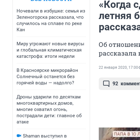
«Когда с
Ночевали в избушке: семья из
летняя 
Зеленогорска рассказала, что
случилось на сплаве по реке
рассказ
Кан
Об отношени
Миру угрожают новые вирусы
и глобальная климатическая
рассказала 
катастрофа: итоги недели
22 января 2020, 17:00
В Красноярске микрорайон
Солнечный останется без
горячей воды — надолго?
92
коммен
Дроны ударили по десяткам
многоквартирных домов,
многие охватил огонь,
пострадали дети: главное об
атаке
Shaman выступил в