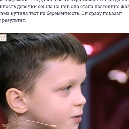
вность девочки сошла на нет, она стала постоянно жа
мама купила тест на беременность. Он сразу показал
результат.