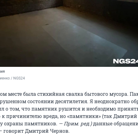
ния
иенко / NGS24
ном месте была стихийная свалка бытового мусора. П
зрушенном состоянии десятилетия. Я неоднократно о
рил о том, что памятник рушится и необходимо принят
 к причинителю вреда, но «памятники» (так Дмитрий
у охраны памятников.
— Прим. ред.)
данные обращен
— говорит Дмитрий Чернов.