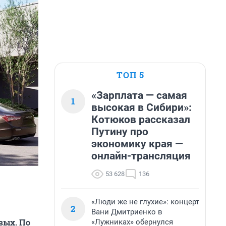
ТОП 5
«Зарплата — самая
1
высокая в Сибири»:
Котюков рассказал
Путину про
экономику края —
онлайн-трансляция
53 628
136
«Люди же не глухие»: концерт
2
Вани Дмитриенко в
вых. По
«Лужниках» обернулся