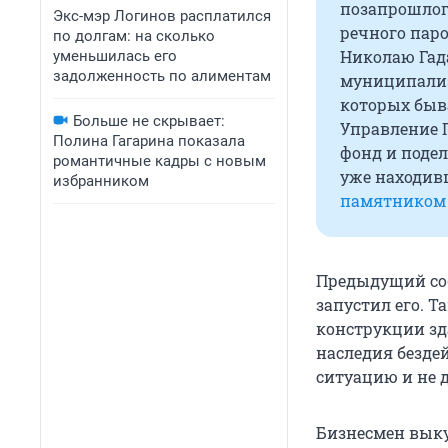
позапрошлого
Экс-мэр Логинов расплатился
речного паро
по долгам: на сколько
Николаю Гада
уменьшилась его
задолженность по алиментам
муниципализи
которых быва
Больше не скрывает:
Управление Г
Полина Гагарина показала
фонд и подел
романтичные кадры с новым
уже находив
избранником
памятником 
Предыдущий соб
запустил его. 
конструкции зд
наследия безде
ситуацию и не 
Бизнесмен выкуп