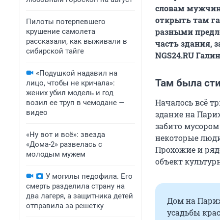
словам мужчины
открыть там га
Пилоты потерпевшего
разными предло
крушение самолета
рассказали, как выживали в
часть здания, 
сибирской тайге
NGS24.RU Галин
«Подушкой надавил на
Там была ст
лицо, чтобы не кричала»:
жених убил модель и год
Началось всё т
возил ее труп в чемодане —
видео
здание на Пари
забито мусором
«Ну вот и всё»: звезда
некоторые люди
«Дома-2» развелась с
Прохожие и ряд
молодым мужем
объект культур
У могилы педофила. Его
смерть разделила страну на
два лагеря, а защитника детей
Дом на Париж
отправила за решетку
усадьбы крас