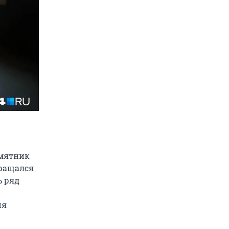
амятник
бращался
ь ряд
ия