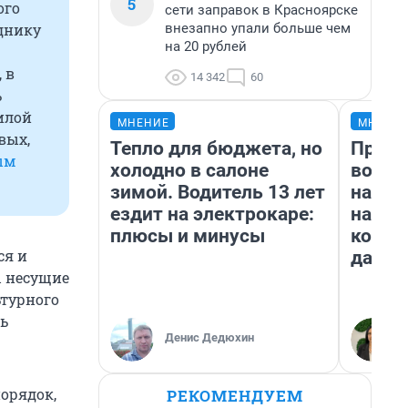
5
ого
сети заправок в Красноярске
внезапно упали больше чем
еднику
на 20 рублей
 в
14 342
60
ь
илой
МНЕНИЕ
МНЕНИ
вых,
Тепло для бюджета, но
Прода
ым
холодно в салоне
возьм
зимой. Водитель 13 лет
нам г
ездит на электрокаре:
налог
плюсы и минусы
косне
ся и
даже 
ы несущие
ьтурного
ть
Денис Дедюхин
порядок,
РЕКОМЕНДУЕМ