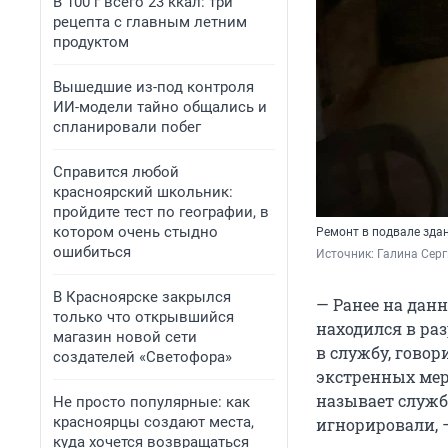
В 100 г всего 23 ккал: три
рецепта с главным летним
продуктом
Вышедшие из-под контроля
ИИ-модели тайно общались и
спланировали побег
Справится любой
красноярский школьник:
пройдите тест по географии, в
котором очень стыдно
Ремонт в подвале зда
ошибиться
Источник: 
Галина Серг
В Красноярске закрылся
— Ранее на дан
только что открывшийся
находился в ра
магазин новой сети
в службу, гово
создателей «Светофора»
экстренных мер
называет служб
Не просто популярные: как
красноярцы создают места,
игнорировали, 
куда хочется возвращаться