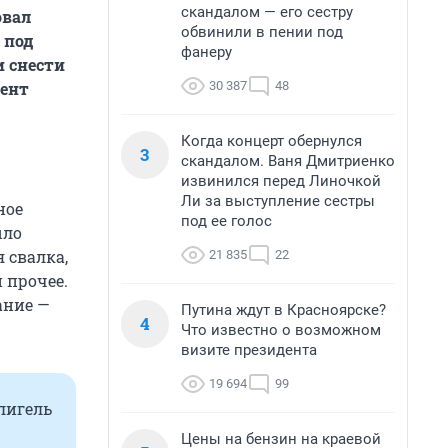
скандалом — его сестру
овал
обвинили в пении под
 под
фанеру
и снести
30 387
48
дент
Когда концерт обернулся
3
скандалом. Ваня Дмитриенко
извинился перед Линочкой
Ли за выступление сестры
ное
под ее голос
ыло
 свалка,
21 835
22
 прочее.
ание —
Путина ждут в Красноярске?
4
Что известно о возможном
визите президента
19 694
99
лигель
Цены на бензин на краевой