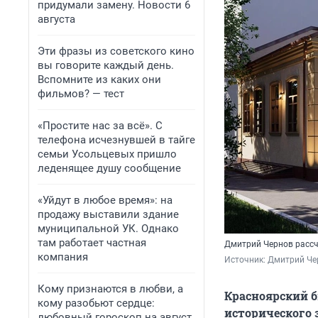
придумали замену. Новости 6
августа
Эти фразы из советского кино
вы говорите каждый день.
Вспомните из каких они
фильмов? — тест
«Простите нас за всё». С
телефона исчезнувшей в тайге
семьи Усольцевых пришло
леденящее душу сообщение
«Уйдут в любое время»: на
продажу выставили здание
муниципальной УК. Однако
там работает частная
Дмитрий Чернов рассч
компания
Источник: 
Дмитрий Че
Кому признаются в любви, а
Красноярский б
кому разобьют сердце:
исторического 
любовный гороскоп на август