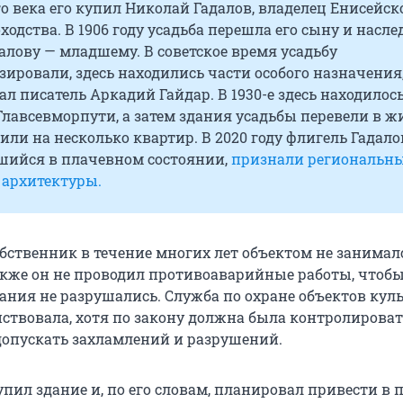
 века его купил Николай Гадалов, владелец Енисейск
ходства. В 1906 году усадьба перешла его сыну и насл
лову — младшему. В советское время усадьбу
ровали, здесь находились части особого назначения,
л писатель Аркадий Гайдар. В 1930-е здесь находилос
лавсевморпути, а затем здания усадьбы перевели в ж
или на несколько квартир. В 2020 году флигель Гадало
шийся в плачевном состоянии,
признали региональн
архитектуры.
ственник в течение многих лет объектом не занимал
Также он не проводил противоаварийные работы, чтоб
ания не разрушались. Служба по охране объектов кул
йствовала, хотя по закону должна была контролирова
допускать захламлений и разрушений.
ил здание и, по его словам, планировал привести в 