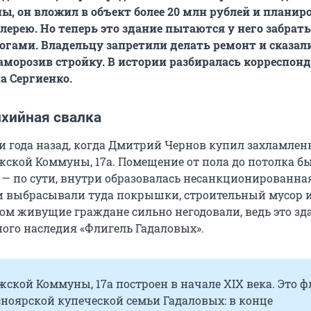
, он вложил в объект более 20 млн рублей и планир
лерею. Но теперь это здание пытаются у него забрать
гами. Владельцу запретили делать ремонт и сказал
заморозив стройку. В истории разбиралась корреспон
а Сергиенко.
ихийная свалка
ри года назад, когда Дмитрий Чернов купил захламлен
жской Коммуны, 17а. Помещение от пола до потолка б
 — по сути, внутри образовалась несанкционированная
 выбрасывали туда покрышки, строительный мусор и
ом живущие граждане сильно негодовали, ведь это зд
ного наследия «Флигель Гадаловых».
ской Коммуны, 17а построен в начале XIX века. Это ф
ноярской купеческой семьи Гадаловых: в конце