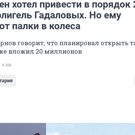
н хотел привести в порядок 
флигель Гадаловых. Но ему
ют палки в колеса
рнов говорит, что планировал открыть 
уже вложил 20 миллионов
8 306
тария