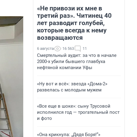
«Не привози их мне в
третий раз». Читинец 40
лет разводит голубей,
которые всегда к нему
возвращаются
6 августа
16 563
11
Смертельный аудит: за что в начале
2000-х убили бывшего главбуха
нефтяной компании Уфы
«Ну вот и всё»: звезда «Дома-2»
развелась с молодым мужем
«Все еще в шоке»: сыну Трусовой
исполнился год — трогательный пост
и фото
«Она крикнула: „Дядя Боря!“»