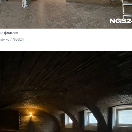
же флигеля
иенко / NGS24