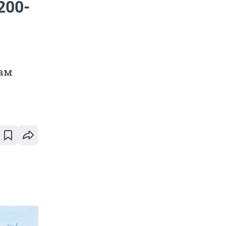
200-
там