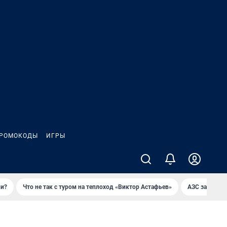
РОМОКОДЫ
ИГРЫ
ли?
Что не так с туром на теплоход «Виктор Астафьев»
AЗС закупае