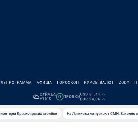
ЕЛЕПРОГРАММА
АФИША
ГОРОСКОП
КУРСЫ ВАЛЮТ
ZODY
П
USD 81,41
СЕЙЧАС
0
ПРОБКИ
+16°C
EUR 94,06
олонтеры Красноярских столбов
На Логинова не пускают СМИ. Законно 