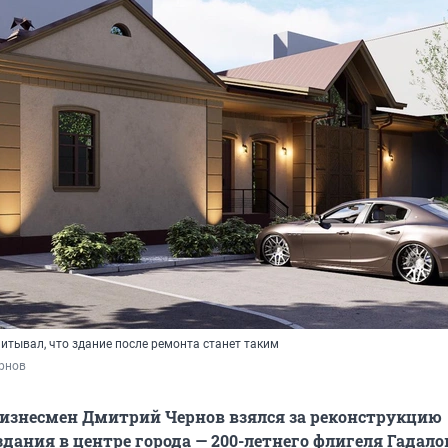
итывал, что здание после ремонта станет таким
рнов
изнесмен Дмитрий Чернов взялся за реконструкцию
здания в центре города — 200-летнего флигеля Гадало