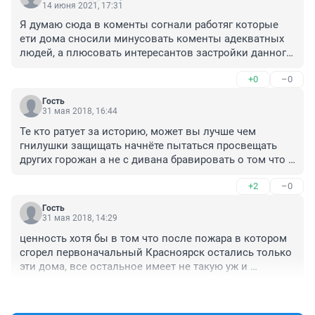
14 июня 2021, 17:31
Я думаю сюда в коменты согнали работяг которые 
ети дома сносили минусовать коменты адекватных 
людей, а плюсовать интересантов застройки данного 
участка новым человейником😜👍
+0
–0
Гость
31 мая 2018, 16:44
Те кто ратует за историю, может вы лучше чем 
гнилушки защищать начнёте пытаться просвещать 
других горожан а не с дивана бравировать о том что 
только что загуглили? Создавайте музеи, раздавайте 
+2
–0
листовки, ратуйте за перенос домов в исторический 
квартал, реставрируйте их, делайте что-то полезное а 
Гость
не просто возмущайтесь в комментариях.

31 мая 2018, 14:29
Тем кто против высоток на этом месте может стоит 
ценность хотя бы в том что после пожара в котором 
не сараи охранять а требовать парковки, ходить на 
сгорел первоначальный Красноярск остались только 
слушанья и отстаивать плотность застройки чтобы 
эти дома, все остальное имеет не такую уж и 
места под квартиры/машины было нормальное? 
историческую ценность как они
пустите свои силы в продуктивное русло которое 
+0
–3
будет вести к процветанию а не застою.