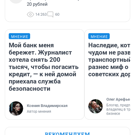
20 рублей
14 263
60
МНЕНИЕ
МНЕНИЕ
Мой банк меня
Наследие, кото
бережет. Журналист
чудом не разва
хотела снять 200
транспортный 
тысяч, чтобы погасить
разнес миф о 
кредит, — к ней домой
советских доро
приехала служба
безопасности
Олег Арефьев
Блогер, предпри
Ксения Владимирская
владелец в тра
Автор мнения
бизнесе
РЕКОМЕНДУЕМ