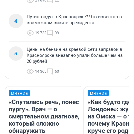
21 898
22
Путина ждут в Красноярске? Что известно о
4
возможном визите президента
19 722
99
Цены на бензин на краевой сети заправок в
5
Красноярске внезапно упали больше чем на
20 рублей
14 365
60
МНЕНИЕ
МНЕНИЕ
«Спуталась речь, понес
«Как будто где-
пургу». Врач — о
Лондоне»: жур
смертельном диагнозе,
из Омска — о т
который сложно
почему Красно
обнаружить
круче его родн