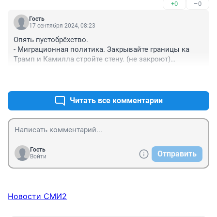
+0
–0
Гость
17 сентября 2024, 08:23
Опять пустобрёхство.

- Миграционная политика. Закрывайте границы ка 
Трамп и Камилла стройте стену. (не закроют)

- Поддержка молодых семей. Дайте бесплатное жильё 
+0
–1
или ипотеку под 2-3 %. (не дадут)

- Цены на авиа и жд билеты. От вас бездельников 
здесь ничего не зависит.

Читать все комментарии
- Борьба с детской преступностью. (см. п. выше)

- Поддержка участников СВО, Как не стыдно мусолить 
эту тему почти 3 года?

- Бюджет на 2024 г. (см.п. 3., п. 4.)

Ну и зачем нам это сборище дармоедов?
Гость
Отправить
Войти
Новости СМИ2