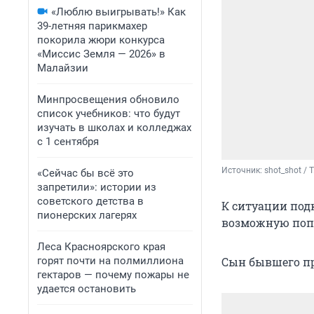
«Люблю выигрывать!» Как
39-летняя парикмахер
покорила жюри конкурса
«Миссис Земля — 2026» в
Малайзии
Минпросвещения обновило
список учебников: что будут
изучать в школах и колледжах
с 1 сентября
Источник: 
shot_shot / 
«Сейчас бы всё это
запретили»: истории из
советского детства в
К ситуации под
пионерских лагерях
возможную поп
Леса Красноярского края
горят почти на полмиллиона
Сын бывшего пр
гектаров — почему пожары не
удается остановить