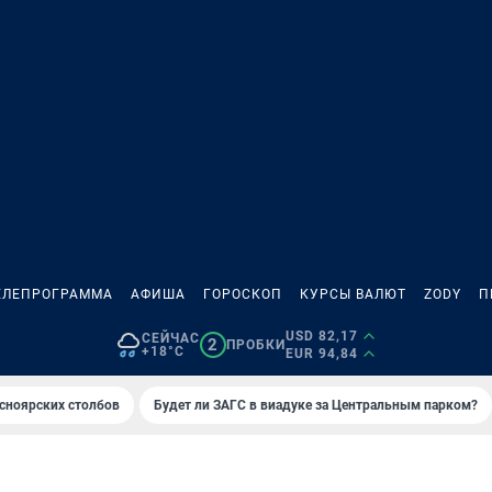
ЕЛЕПРОГРАММА
АФИША
ГОРОСКОП
КУРСЫ ВАЛЮТ
ZODY
П
USD 82,17
СЕЙЧАС
2
ПРОБКИ
+18°C
EUR 94,84
сноярских столбов
Будет ли ЗАГС в виадуке за Центральным парком?