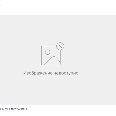
.
овалось покушение
m