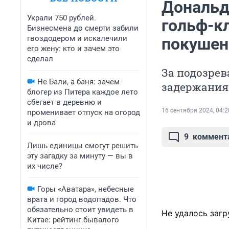
Дональд
Украли 750 рублей.
гольф-кл
Бизнесмена до смерти забили
гвоздодером и искалечили
покушен
его жену: кто и зачем это
сделал
За подозре
Не Бали, а баня: зачем
задержания
блогер из Питера каждое лето
сбегает в деревню и
16 сентября 2024, 04:2
променивает отпуск на огород
и дрова
9
коммент
Лишь единицы смогут решить
эту загадку за минуту — вы в
их числе?
Горы «Аватара», небесные
врата и город водопадов. Что
обязательно стоит увидеть в
Не удалось загр
Китае: рейтинг бывалого