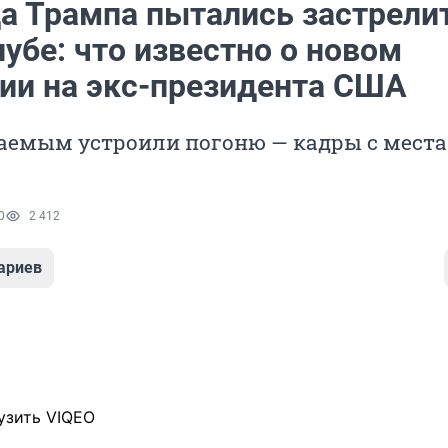
а Трампа пытались застрелит
убе: что известно о новом
ии на экс-президента США
ваемым устроили погоню — кадры с места
0
2 412
ариев
узить VIQEO