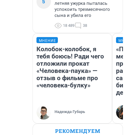
5
летняя ужурка пыталась
успокоить трехмесячного
сына и убила его
18 489
38
МНЕНИЕ
МНЕНИ
Колобок-колобок, я
«Поку
тебя боюсь! Ради чего
мешке
отложили прокат
предп
«Человека-паука» —
расска
отзыв о фильме про
самом
«человека-булку»
бизне
дешев
Надежда Губарь
РЕКОМЕНДУЕМ