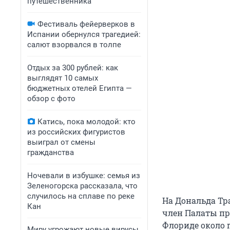
путешественника
Фестиваль фейерверков в
Испании обернулся трагедией:
салют взорвался в толпе
Отдых за 300 рублей: как
выглядят 10 самых
бюджетных отелей Египта —
обзор с фото
Катись, пока молодой: кто
из российских фигуристов
выиграл от смены
гражданства
Ночевали в избушке: семья из
Зеленогорска рассказала, что
случилось на сплаве по реке
На Дональда Тр
Кан
член Палаты пр
Флориде около г
Миру угрожают новые вирусы