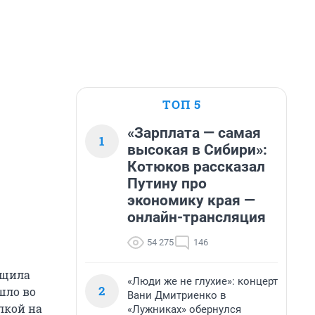
ТОП 5
«Зарплата — самая
1
высокая в Сибири»:
Котюков рассказал
Путину про
экономику края —
онлайн-трансляция
54 275
146
бщила
«Люди же не глухие»: концерт
2
шло во
Вани Дмитриенко в
лкой на
«Лужниках» обернулся