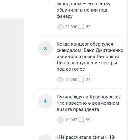
скандалом — его сестру
обвинили в пении под
фанеру
31 390
52
Когда концерт обернулся
3
скандалом. Ваня Дмитриенко
извинился перед Линочкой
Ли за выступление сестры
под ее голос
22 260
24
Путина ждут в Красноярске?
4
Что известно о возможном
визите президента
19 987
99
«Не рассчитала силы»: 18-