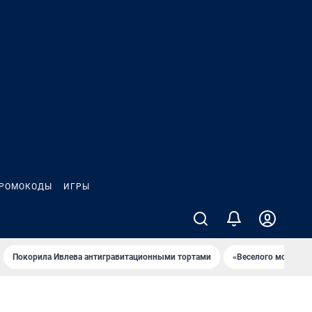
РОМОКОДЫ
ИГРЫ
Покорила Ивлева антигравитационными тортами
«Веселого молочни