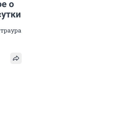
ое о
сутки
 траура