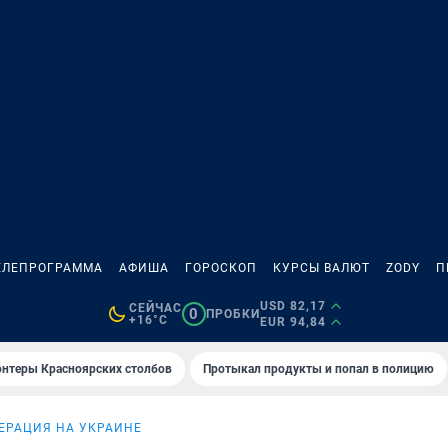
ЕЛЕПРОГРАММА
АФИША
ГОРОСКОП
КУРСЫ ВАЛЮТ
ZODY
П
USD 82,17
СЕЙЧАС
0
ПРОБКИ
+16°C
EUR 94,84
онтеры Красноярских столбов
Протыкал продукты и попал в полицию
ЕРАЦИЯ НА УКРАИНЕ