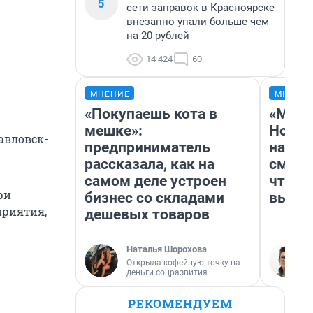
5
сети заправок в Красноярске
внезапно упали больше чем
на 20 рублей
14 424
60
МНЕНИЕ
МНЕНИ
«Покупаешь кота в
«Мы в
мешке»:
Нолан
авловск-
предприниматель
настр
рассказала, как на
смотр
самом деле устроен
чтобы
ри
бизнес со складами
выгля
приятия,
дешевых товаров
Наталья Шорохова
Открыла кофейную точку на
деньги соцразвития
РЕКОМЕНДУЕМ