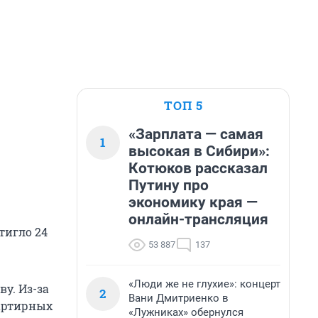
ТОП 5
«Зарплата — самая
1
высокая в Сибири»:
Котюков рассказал
Путину про
экономику края —
онлайн-трансляция
тигло 24
53 887
137
«Люди же не глухие»: концерт
у. Из-за
2
Вани Дмитриенко в
вартирных
«Лужниках» обернулся