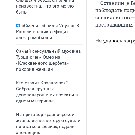
слышали везде, а причина
— Оставили [в 
неизвестна. Что это могло
наблюдать паци
быть
специалистов —
пострадавшим, 
«Смели гибриды Voyah». В
России возник дефицит
электромобилей
Не удалось загр
Самый сексуальный мужчина
Турции: чем Омер из
«Клюквенного щербета»
покорил женщин
Кто строит Красноярск?
Собрали крупных
девелоперов и их проекты в
одном материале
На приговор красноярской
журналистке, которую судили
по статье о фейках, подали
апелляцию