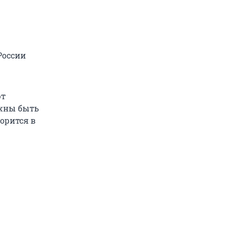
России
ют
жны быть
орится в