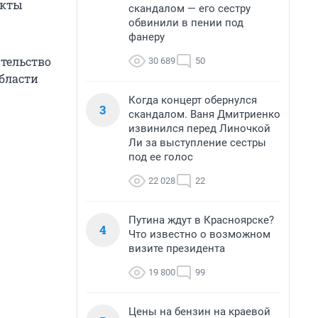
нкты
скандалом — его сестру
обвинили в пении под
фанеру
тельство
30 689
50
бласти
Когда концерт обернулся
3
скандалом. Ваня Дмитриенко
извинился перед Линочкой
Ли за выступление сестры
под ее голос
22 028
22
Путина ждут в Красноярске?
4
Что известно о возможном
визите президента
19 800
99
Цены на бензин на краевой