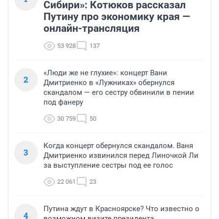
Сибири»: Котюков рассказал
Путину про экономику края —
онлайн-трансляция
53 928
137
«Люди же не глухие»: концерт Вани
2
Дмитриенко в «Лужниках» обернулся
скандалом — его сестру обвинили в пении
под фанеру
30 759
50
Когда концерт обернулся скандалом. Ваня
3
Дмитриенко извинился перед Линочкой Ли
за выступление сестры под ее голос
22 061
23
Путина ждут в Красноярске? Что известно о
4
возможном визите президента