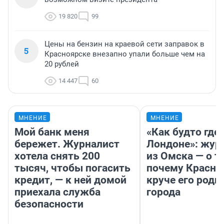
19 820
99
Цены на бензин на краевой сети заправок в
5
Красноярске внезапно упали больше чем на
20 рублей
14 447
60
МНЕНИЕ
МНЕНИЕ
Мой банк меня
«Как будто где-
бережет. Журналист
Лондоне»: жур
хотела снять 200
из Омска — о т
тысяч, чтобы погасить
почему Красно
кредит, — к ней домой
круче его родн
приехала служба
города
безопасности