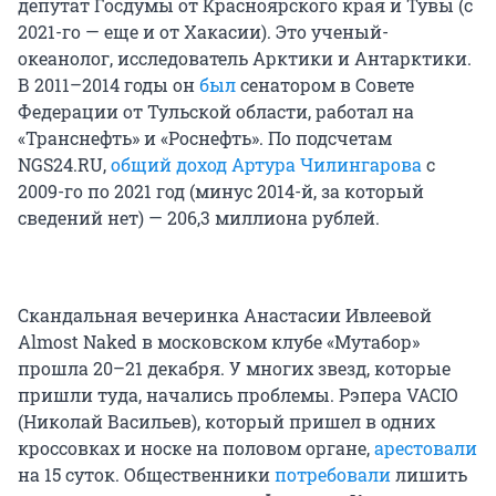
депутат Госдумы от Красноярского края и Тувы (с
2021-го — еще и от Хакасии). Это ученый-
океанолог, исследователь Арктики и Антарктики.
В 2011–2014 годы он
был
сенатором в Совете
Федерации от Тульской области, работал на
«Транснефть» и «Роснефть». По подсчетам
NGS24.RU,
общий доход Артура Чилингарова
с
2009-го по 2021 год (минус 2014-й, за который
сведений нет) — 206,3 миллиона рублей.
Скандальная вечеринка Анастасии Ивлеевой
Almost Naked в московском клубе «Мутабор»
прошла 20–21 декабря. У многих звезд, которые
пришли туда, начались проблемы. Рэпера VACIO
(Николай Васильев), который пришел в одних
кроссовках и носке на половом органе,
арестовали
на 15 суток. Общественники
потребовали
лишить