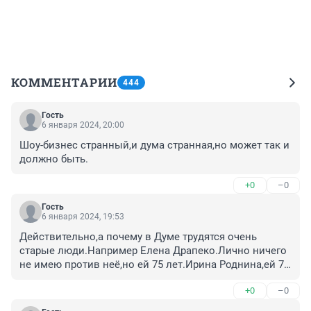
КОММЕНТАРИИ
444
Гость
6 января 2024, 20:00
Шоу-бизнес странный,и дума странная,но может так и 
должно быть.
+0
–0
Гость
6 января 2024, 19:53
Действительно,а почему в Думе трудятся очень 
старые люди.Например Елена Драпеко.Лично ничего 
не имею против неё,но ей 75 лет.Ирина Роднина,ей 74 
года .Никак не могут расстаться с высокой зарплатой 
+0
–0
или на самом деле не заменимые?