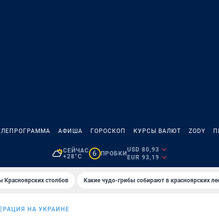
ЕЛЕПРОГРАММА
АФИША
ГОРОСКОП
КУРСЫ ВАЛЮТ
ZODY
П
USD 80,93
СЕЙЧАС
6
ПРОБКИ
+28°C
EUR 93,19
ы Красноярских столбов
Какие чудо-грибы собирают в красноярских ле
ЕРАЦИЯ НА УКРАИНЕ