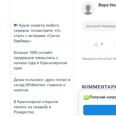
Вера Но
Круче сюжета любого
Дмитрий Медведе
сериала: посмотрите, что
стало с актерами «Санта-
Барбары»
0
Больше 1000 онлайн-
продавцов закрылись с
Увидели опечатку? В
начала года в Красноярском
крае
Дома полыхают, дрон попал в
склад Wildberries: главное о
КОММЕНТАР
налетах
Получай нагр
Гость
В Красноярске открыли
11 декабря 202
запись на свадьбу в
так умиляет как
Рождество