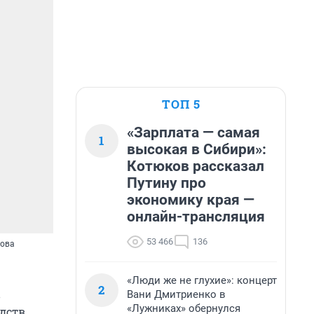
ТОП 5
«Зарплата — самая
1
высокая в Сибири»:
Котюков рассказал
Путину про
экономику края —
онлайн-трансляция
53 466
136
лова
«Люди же не глухие»: концерт
2
в
Вани Дмитриенко в
«Лужниках» обернулся
дств