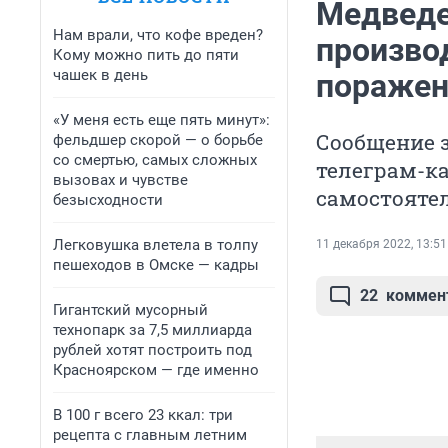
Медведе
Нам врали, что кофе вреден?
произво
Кому можно пить до пяти
чашек в день
поражен
«У меня есть еще пять минут»:
Сообщение 
фельдшер скорой — о борьбе
со смертью, самых сложных
телеграм-ка
вызовах и чувстве
самостояте
безысходности
Легковушка влетела в толпу
11 декабря 2022, 13:51
пешеходов в Омске — кадры
22
коммен
Гигантский мусорный
технопарк за 7,5 миллиарда
рублей хотят построить под
Красноярском — где именно
В 100 г всего 23 ккал: три
рецепта с главным летним