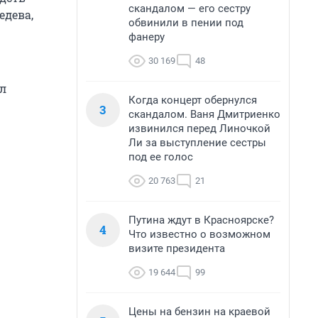
скандалом — его сестру
едева,
обвинили в пении под
фанеру
30 169
48
л
Когда концерт обернулся
3
скандалом. Ваня Дмитриенко
извинился перед Линочкой
Ли за выступление сестры
под ее голос
20 763
21
Путина ждут в Красноярске?
4
Что известно о возможном
визите президента
19 644
99
Цены на бензин на краевой