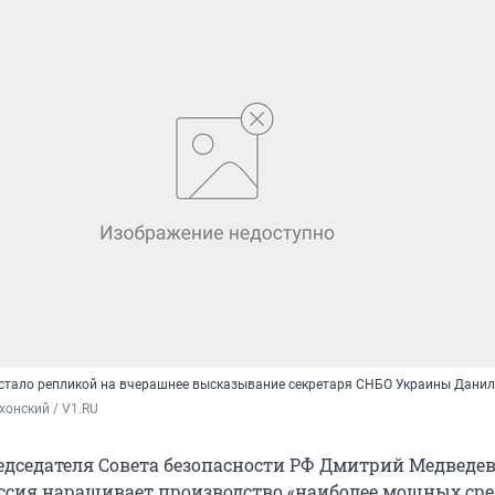
стало репликой на вчерашнее высказывание секретаря СНБО Украины Дани
хонский / V1.RU
едседателя Совета безопасности РФ Дмитрий Медведе
оссия наращивает производство «наиболее мощных сре