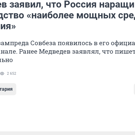
в заявил, что Россия наращи
дство «наиболее мощных сре
ия»
зампреда Совбеза появилось в его офици
нале. Ранее Медведев заявлял, что пишет
льно
2 652
тария