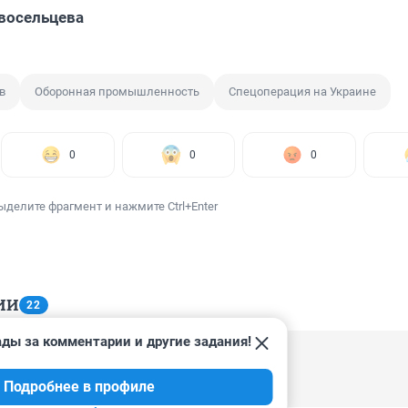
восельцева
в
Оборонная промышленность
Спецоперация на Украине
0
0
0
ыделите фрагмент и нажмите Ctrl+Enter
ИИ
22
ады за комментарии и другие задания!
2, 16:46
Подробнее в профиле
 кремлеботы слюной брызжат )