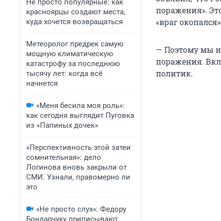
Не просто популярные: как
поражения». Это
красноярцы создают места,
«враг окопался»
куда хочется возвращаться
Метеоролог предрек самую
— Поэтому мы н
мощную климатическую
поражения. Вкл
катастрофу за последнюю
политик.
тысячу лет: когда всё
начнется
«Меня бесила моя роль»:
как сегодня выглядит Пуговка
из «Папиных дочек»
«Перспективность этой затеи
сомнительная»: дело
Логинова вновь закрыли от
СМИ. Узнали, правомерно ли
это
«Не просто слух»: Федору
Бондарчуку приписывают