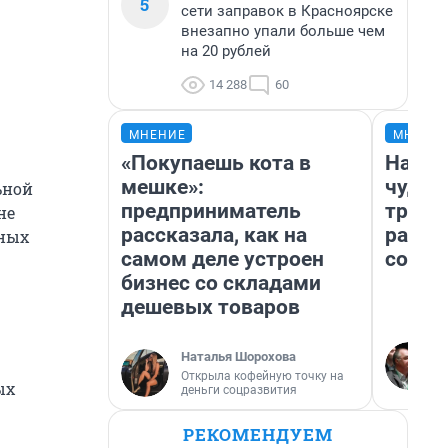
5
сети заправок в Красноярске
внезапно упали больше чем
на 20 рублей
14 288
60
МНЕНИЕ
МНЕНИ
«Покупаешь кота в
Насле
мешке»:
чудом
ьной
предприниматель
транс
не
рассказала, как на
разне
нных
самом деле устроен
совет
бизнес со складами
дешевых товаров
Наталья Шорохова
Открыла кофейную точку на
ых
деньги соцразвития
РЕКОМЕНДУЕМ