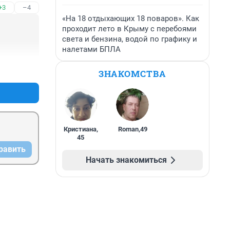
+3
–4
«На 18 отдыхающих 18 поваров». Как
проходит лето в Крыму с перебоями
света и бензина, водой по графику и
налетами БПЛА
+0
–3
ЗНАКОМСТВА
Кристиана
,
Roman
,
49
45
равить
Начать знакомиться