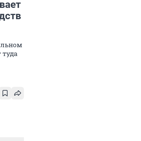
вает
дств
альном
 туда