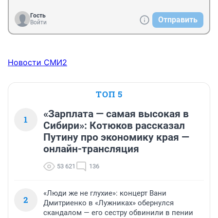
Гость
Отправить
Войти
Новости СМИ2
ТОП 5
«Зарплата — самая высокая в
1
Сибири»: Котюков рассказал
Путину про экономику края —
онлайн-трансляция
53 621
136
«Люди же не глухие»: концерт Вани
2
Дмитриенко в «Лужниках» обернулся
скандалом — его сестру обвинили в пении