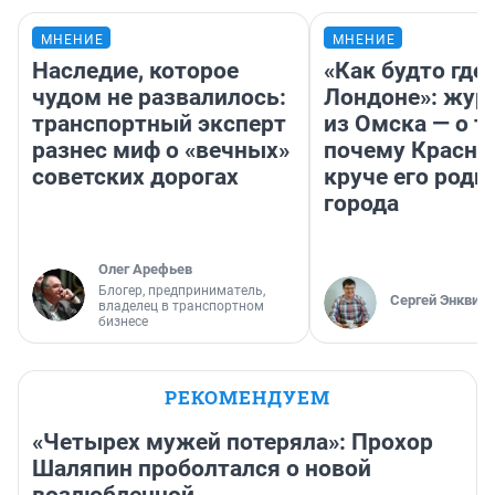
МНЕНИЕ
МНЕНИЕ
Наследие, которое
«Как будто где-
чудом не развалилось:
Лондоне»: жур
транспортный эксперт
из Омска — о т
разнес миф о «вечных»
почему Красно
советских дорогах
круче его родн
города
Олег Арефьев
Блогер, предприниматель,
Сергей Энквист
владелец в транспортном
бизнесе
РЕКОМЕНДУЕМ
«Четырех мужей потеряла»: Прохор
Шаляпин проболтался о новой