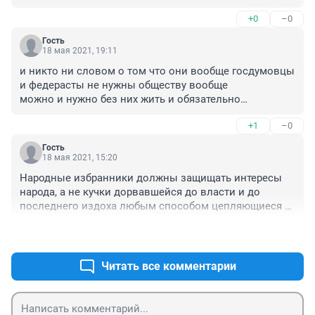
- по два экземпляра. Может быть они не знают о 
+0
–0
существовании пункта 3 статьи 32 Конституции РФ, 
содержащему ИСЧЕРПЫВАЮЩИЙ перечень лиц, 
Гость
которым запрещено избирать и быть избранными в 
18 мая 2021, 19:11
органы государственной власти и участвовать в 
и никто ни словом о том что они вообще госдумовцы 
референдуме?
и федерасты не нужны обществу вообще

можно и нужно без них жить и обязательно

нашли место где не надо ни работать ни даже ни о 
+1
–0
чем думать

место отпуска за счет народа - а народ тот и правда 
Гость
быдло?
18 мая 2021, 15:20
Народные избранники должны защищать интересы 
народа, а не кучки дорвавшейся до власти и до 
последнего издоха любым способом цепляющиеся 
за свои кресла
+3
–0
Читать все комментарии