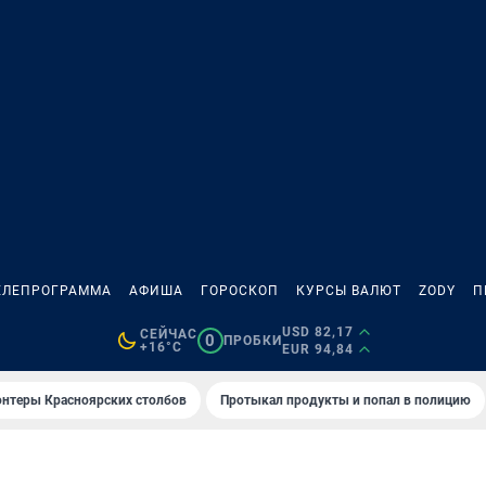
ЕЛЕПРОГРАММА
АФИША
ГОРОСКОП
КУРСЫ ВАЛЮТ
ZODY
П
USD 82,17
СЕЙЧАС
0
ПРОБКИ
+16°C
EUR 94,84
онтеры Красноярских столбов
Протыкал продукты и попал в полицию