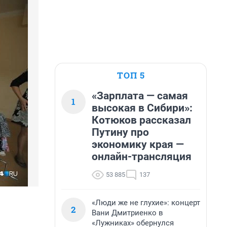
ТОП 5
«Зарплата — самая
1
высокая в Сибири»:
Котюков рассказал
Путину про
экономику края —
онлайн-трансляция
53 885
137
«Люди же не глухие»: концерт
2
Вани Дмитриенко в
«Лужниках» обернулся