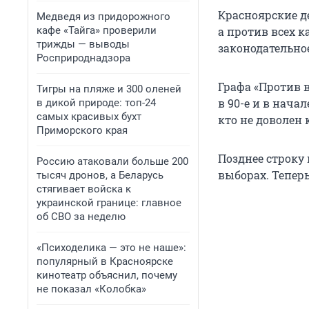
Красноярские д
Медведя из придорожного
кафе «Тайга» проверили
а против всех 
трижды — выводы
законодательное
Росприроднадзора
Графа «Против в
Тигры на пляже и 300 оленей
в 90-е и в нача
в дикой природе: топ-24
самых красивых бухт
кто не доволен
Приморского края
Позднее строку
Россию атаковали больше 200
выборах. Тепер
тысяч дронов, а Беларусь
стягивает войска к
украинской границе: главное
об СВО за неделю
«Психоделика — это не наше»:
популярный в Красноярске
кинотеатр объяснил, почему
не показал «Колобка»