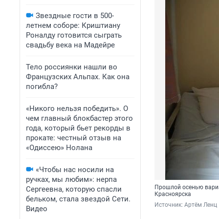
Звездные гости в 500-
летнем соборе: Криштиану
Роналду готовится сыграть
свадьбу века на Мадейре
Тело россиянки нашли во
Французских Альпах. Как она
погибла?
«Никого нельзя победить». О
чем главный блокбастер этого
года, который бьет рекорды в
прокате: честный отзыв на
«Одиссею» Нолана
«Чтобы нас носили на
ручках, мы любим»: нерпа
Прошлой осенью вариа
Сергеевна, которую спасли
Красноярска
бельком, стала звездой Сети.
Источник: 
Артём Ленц
Видео