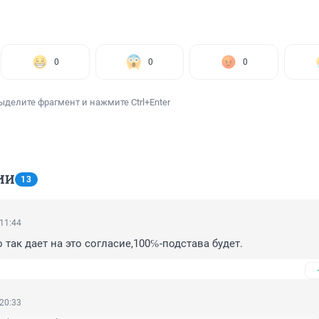
0
0
0
ыделите фрагмент и нажмите Ctrl+Enter
ИИ
13
 11:44
 так дает на это согласие,100℅-подстава будет.
 20:33