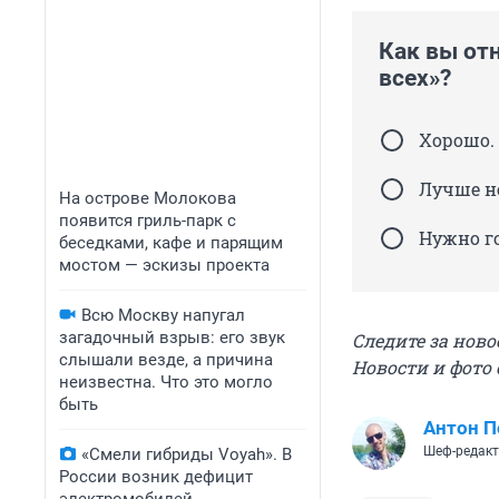
Как вы от
всех»?
Хорошо. 
Лучше н
На острове Молокова
появится гриль-парк с
Нужно го
беседками, кафе и парящим
мостом — эскизы проекта
Всю Москву напугал
загадочный взрыв: его звук
Следите за нов
слышали везде, а причина
Новости и фото
неизвестна. Что это могло
быть
Антон П
Шеф-редак
«Смели гибриды Voyah». В
России возник дефицит