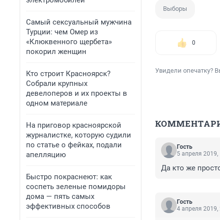
электромобилей
Выборы
Самый сексуальный мужчина
Турции: чем Омер из
«Клюквенного щербета»
0
покорил женщин
Увидели опечатку? В
Кто строит Красноярск?
Собрали крупных
девелоперов и их проекты в
одном материале
КОММЕНТАР
На приговор красноярской
журналистке, которую судили
по статье о фейках, подали
Гость
апелляцию
5 апреля 2019,
Да кто же просто
Быстро покраснеют: как
соспеть зеленые помидоры
дома — пять самых
Гость
эффективных способов
4 апреля 2019,