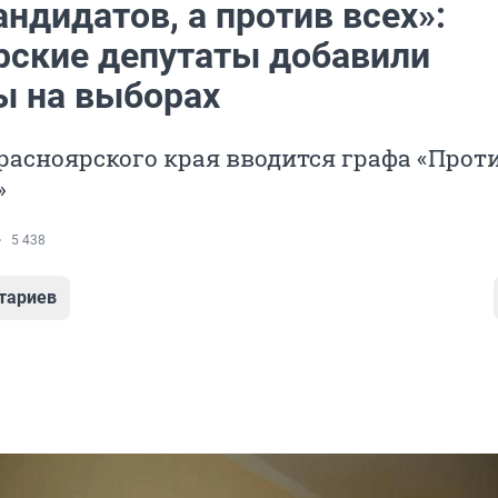
андидатов, а против всех»:
рские депутаты добавили
ы на выборах
расноярского края вводится графа «Проти
»
5 438
тариев