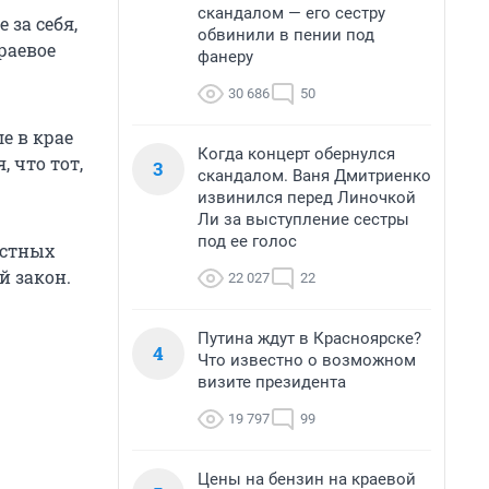
скандалом — его сестру
за себя,
обвинили в пении под
раевое
фанеру
30 686
50
е в крае
Когда концерт обернулся
, что тот,
3
скандалом. Ваня Дмитриенко
извинился перед Линочкой
Ли за выступление сестры
под ее голос
естных
й закон.
22 027
22
Путина ждут в Красноярске?
4
Что известно о возможном
визите президента
19 797
99
Цены на бензин на краевой