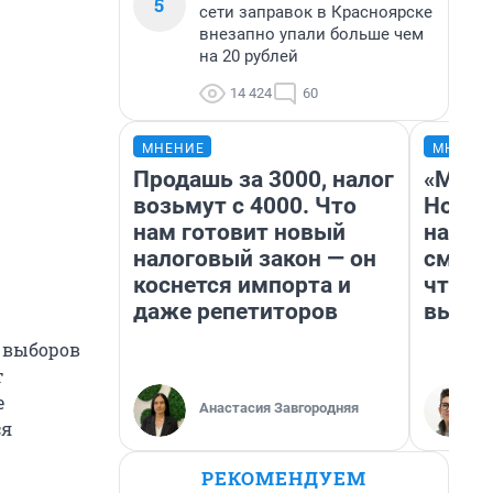
5
сети заправок в Красноярске
внезапно упали больше чем
на 20 рублей
14 424
60
МНЕНИЕ
МНЕНИ
Продашь за 3000, налог
«Мы в
возьмут с 4000. Что
Нолан
нам готовит новый
настр
налоговый закон — он
смотр
коснется импорта и
чтобы
даже репетиторов
выгля
я выборов
т
е
Анастасия Завгородняя
ся
РЕКОМЕНДУЕМ