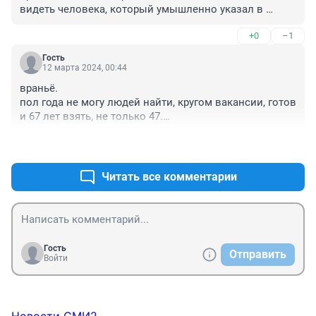
видеть человека, который умышленно указал в 
резюме недостоверную информацию. Если человек 
+0
–1
считает нормальным уже при трудоустройстве 
обманывать, то чего от него ждать дальше? Мне 
Гость
зачем такие ненадёжные люди? Почему меня должно 
12 марта 2024, 00:44
волновать, что никто не берёт на работу, если 
враньё.

обмануть пытаются конкретно меня?
пол года не могу людей найти, кругом вакансии, готов 
и 67 лет взять, не только 47.

вопрос какая работа, активными продажами никто не 
+0
–2
хочет заниматься, все хотят в зоне комфорта сидеть, 
чайки гонять и жаловаться что работы нет и деньги 
не платят.
Читать все комментарии
Гость
Отправить
Войти