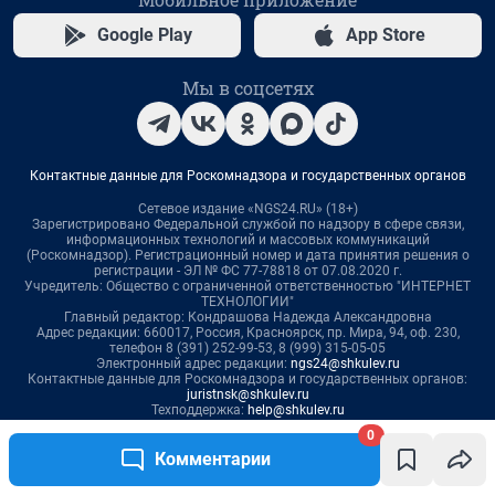
Google Play
App Store
Мы в соцсетях
Контактные данные для Роскомнадзора и государственных органов
Сетевое издание «NGS24.RU» (18+)
Зарегистрировано Федеральной службой по надзору в сфере связи,
информационных технологий и массовых коммуникаций
(Роскомнадзор). Регистрационный номер и дата принятия решения о
регистрации - ЭЛ № ФС 77-78818 от 07.08.2020 г.
Учредитель: Общество с ограниченной ответственностью "ИНТЕРНЕТ
ТЕХНОЛОГИИ"
Главный редактор: Кондрашова Надежда Александровна
Адрес редакции: 660017, Россия, Красноярск, пр. Мира, 94, оф. 230,
телефон 8 (391) 252-99-53, 8 (999) 315-05-05
Электронный адрес редакции:
ngs24@shkulev.ru
Контактные данные для Роскомнадзора и государственных органов:
juristnsk@shkulev.ru
Техподдержка:
help@shkulev.ru
0
Связаться с отделом продаж: 8 (383) 212-52-52, 8 (800) 200-03-83 (звонок
Комментарии
с сотового бесплатный),
reklamangs@shkulev.ru
Редакция сайта не несет ответственности за достоверность