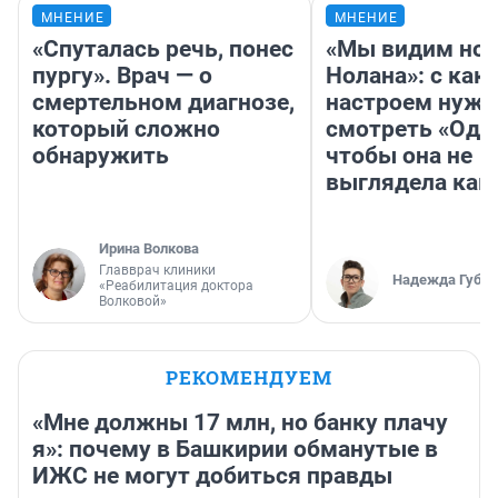
МНЕНИЕ
МНЕНИЕ
«Спуталась речь, понес
«Мы видим нов
пургу». Врач — о
Нолана»: с как
смертельном диагнозе,
настроем нужн
который сложно
смотреть «Оди
обнаружить
чтобы она не
выглядела как
Ирина Волкова
Главврач клиники
Надежда Губар
«Реабилитация доктора
Волковой»
РЕКОМЕНДУЕМ
«Мне должны 17 млн, но банку плачу
я»: почему в Башкирии обманутые в
ИЖС не могут добиться правды