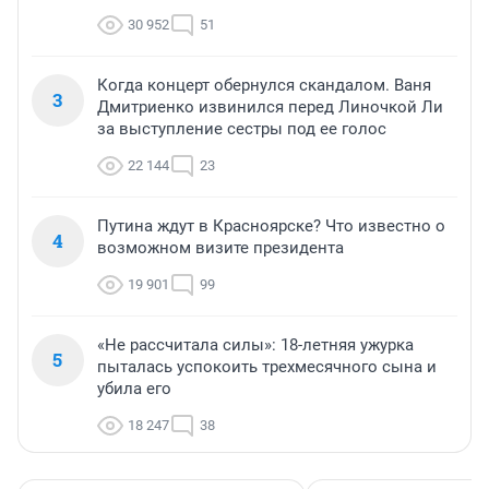
30 952
51
Когда концерт обернулся скандалом. Ваня
3
Дмитриенко извинился перед Линочкой Ли
за выступление сестры под ее голос
22 144
23
Путина ждут в Красноярске? Что известно о
4
возможном визите президента
19 901
99
«Не рассчитала силы»: 18-летняя ужурка
5
пыталась успокоить трехмесячного сына и
убила его
18 247
38