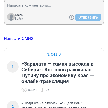
Гость
Отправить
Войти
Новости СМИ2
ТОП 5
«Зарплата — самая высокая в
1
Сибири»: Котюков рассказал
Путину про экономику края —
онлайн-трансляция
53 343
136
«Люди же не глухие»: концерт Вани
2
Дмитриенко в «Лужниках» обернулся