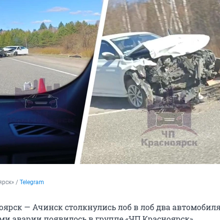
рск» / 
Telegram
оярск — Ачинск столкнулись лоб в лоб два автомобиля
и аварии появилось в группе «ЧП Красноярск».