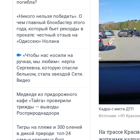
погибла?
«Никого нельзя победить». О
чем главный блокбастер этого
года, который бьет рекорды в
прокате: честный отзыв на
«Одиссею» Нолана
«Чтобы нас носили на
ручках, мы любим»: нерпа
Сергеевна, которую спасли
бельком, стала звездой Сети.
Видео
Медведя из придорожного
кафе «Тайга» проверили
трижды — выводы
Кадры с места ДТП
Росприроднадзора
Источник: 
«ЧП Красноя
Тигры на пляже и 300 оленей
На трассе Красн
в дикой природе: топ-24
жуткими кадрам
самых красивых бухт