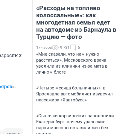
«Расходы на топливо
колоссальные»: как
многодетная семья едет
на автодоме из Барнаула в
Турцию — фото
17 часов
9 731
5
«Мне сказали, что нам нужно
 взрослых
расстаться». Московского врача
уволили из клиники из-за мата в
личном блоге
оярск
».
«Четыре месяца больничных»: в
Ярославле автомобилист изувечил
пассажира «Яавтобуса»
«Сыночки-корзиночки» заполонили
Екатеринбург: почему уральские
парни массово оставили жен без
цветов