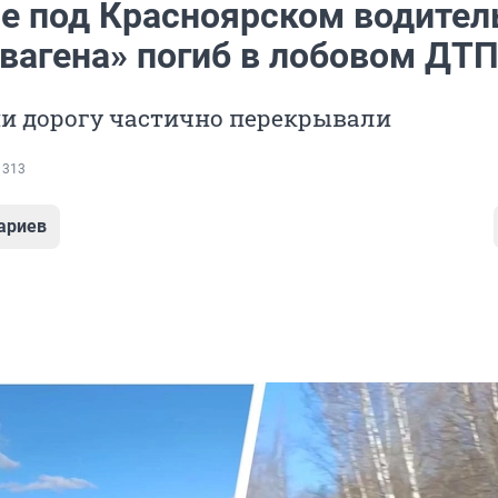
се под Красноярском водител
вагена» погиб в лобовом ДТ
ии дорогу частично перекрывали
 313
ариев