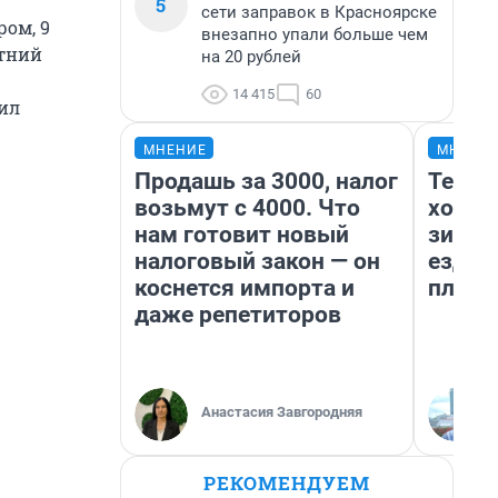
5
сети заправок в Красноярске
ром, 9
внезапно упали больше чем
етний
на 20 рублей
14 415
60
ил
МНЕНИЕ
МНЕНИ
Продашь за 3000, налог
Тепло
возьмут с 4000. Что
холод
нам готовит новый
зимой
налоговый закон — он
ездит
коснется импорта и
плюсы
даже репетиторов
Анастасия Завгородняя
РЕКОМЕНДУЕМ