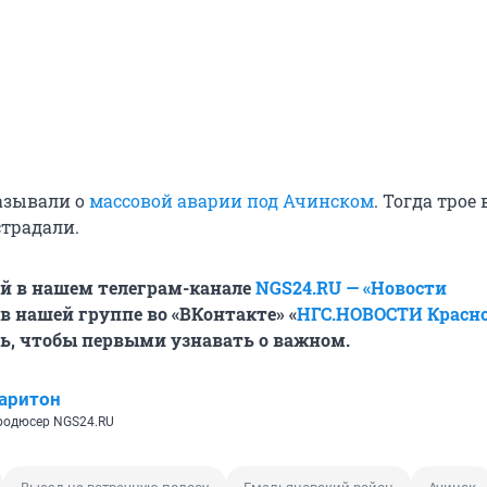
азывали о
массовой аварии под Ачинском
. Тогда трое
страдали.
й в нашем телеграм-канале
NGS24.RU — «Новости
в нашей группе во «ВКонтакте» «
НГС.НОВОСТИ Красн
ь, чтобы первыми узнавать о важном.
аритон
родюсер NGS24.RU