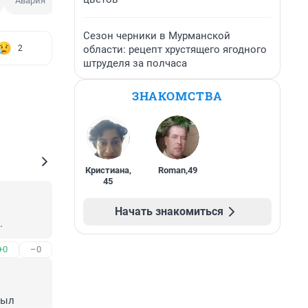
Авария
Сезон черники в Мурманской
области: рецепт хрустящего ягодного
2
штруделя за полчаса
ЗНАКОМСТВА
Кристиана
,
Roman
,
49
45
Начать знакомиться
.
+0
–0
ыл 