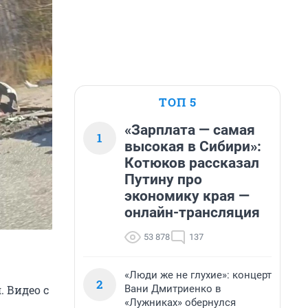
ТОП 5
«Зарплата — самая
1
высокая в Сибири»:
Котюков рассказал
Путину про
экономику края —
онлайн-трансляция
53 878
137
«Люди же не глухие»: концерт
2
Вани Дмитриенко в
. Видео с
«Лужниках» обернулся