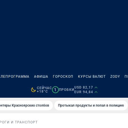
ЕЛЕПРОГРАММА
АФИША
ГОРОСКОП
КУРСЫ ВАЛЮТ
ZODY
П
USD 82,17
СЕЙЧАС
1
ПРОБКИ
+18°C
EUR 94,84
онтеры Красноярских столбов
Протыкал продукты и попал в полицию
РОГИ И ТРАНСПОРТ