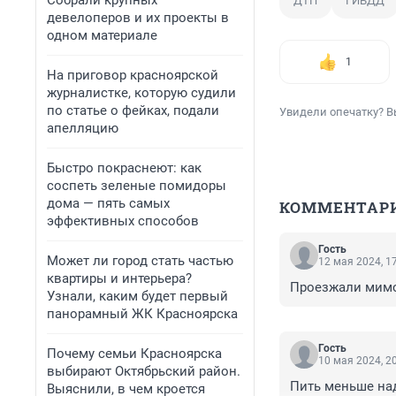
Собрали крупных
ДТП
ГИБДД
девелоперов и их проекты в
одном материале
1
На приговор красноярской
журналистке, которую судили
по статье о фейках, подали
Увидели опечатку? В
апелляцию
Быстро покраснеют: как
соспеть зеленые помидоры
дома — пять самых
КОММЕНТАР
эффективных способов
Гость
Может ли город стать частью
12 мая 2024, 1
квартиры и интерьера?
Проезжали мимо,
Узнали, каким будет первый
панорамный ЖК Красноярска
Гость
Почему семьи Красноярска
10 мая 2024, 2
выбирают Октябрьский район.
Пить меньше над
Выяснили, в чем кроется