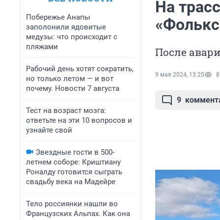
На трас
Побережье Анапы
«Фолькс
заполонили ядовитые
медузы: что происходит с
пляжами
После авар
Рабочий день хотят сократить,
9 мая 2024, 13:25
8
но только летом — и вот
почему. Новости 7 августа
9
коммент
Тест на возраст мозга:
ответьте на эти 10 вопросов и
узнайте свой
Звездные гости в 500-
летнем соборе: Криштиану
Роналду готовится сыграть
свадьбу века на Мадейре
Тело россиянки нашли во
Французских Альпах. Как она