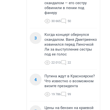
скандалом — его сестру
обвинили в пении под
фанеру
30 665
50
Когда концерт обернулся
3
скандалом. Ваня Дмитриенко
извинился перед Линочкой
Ли за выступление сестры
под ее голос
22 013
22
Путина ждут в Красноярске?
4
Что известно о возможном
визите президента
19 786
99
Цены на бензин на краевой