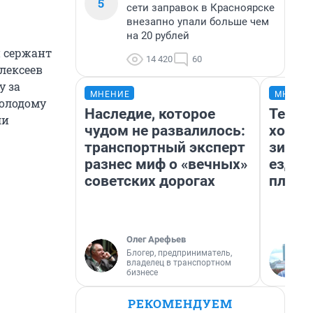
5
сети заправок в Красноярске
внезапно упали больше чем
на 20 рублей
й сержант
14 420
60
лексеев
у за
МНЕНИЕ
МНЕНИ
молодому
Наследие, которое
Тепло
ли
чудом не развалилось:
холод
транспортный эксперт
зимой
разнес миф о «вечных»
ездит
советских дорогах
плюсы
Олег Арефьев
Блогер, предприниматель,
владелец в транспортном
бизнесе
РЕКОМЕНДУЕМ