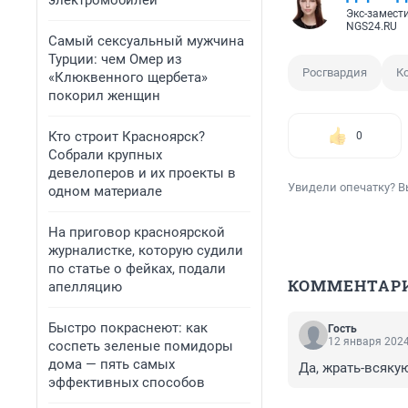
электромобилей
Экс-замест
NGS24.RU
Самый сексуальный мужчина
Турции: чем Омер из
Росгвардия
К
«Клюквенного щербета»
покорил женщин
Кто строит Красноярск?
0
Собрали крупных
девелоперов и их проекты в
Увидели опечатку? В
одном материале
На приговор красноярской
журналистке, которую судили
по статье о фейках, подали
КОММЕНТАР
апелляцию
Быстро покраснеют: как
Гость
12 января 2024
соспеть зеленые помидоры
дома — пять самых
Да, жрать-всякую
эффективных способов