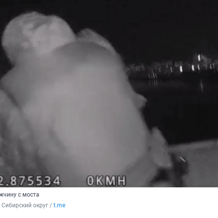
жчину с моста
 Сибирский округ / 
t.me