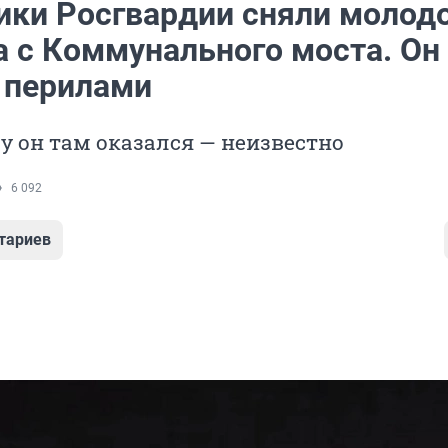
ики Росгвардии сняли молод
а с Коммунального моста. Он
а перилами
у он там оказался — неизвестно
6 092
тариев