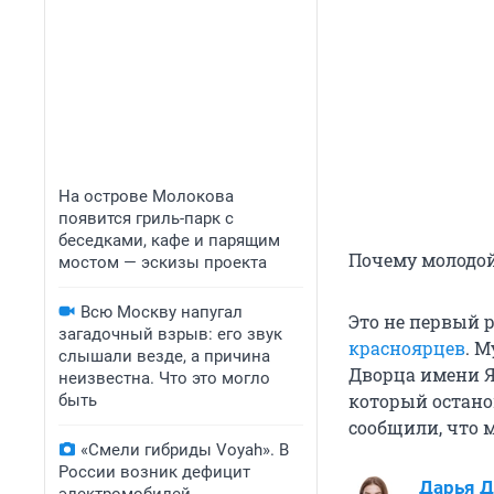
На острове Молокова
появится гриль-парк с
беседками, кафе и парящим
Почему молодой
мостом — эскизы проекта
Всю Москву напугал
Это не первый 
загадочный взрыв: его звук
красноярцев
. 
слышали везде, а причина
Дворца имени Яр
неизвестна. Что это могло
который остано
быть
сообщили, что 
«Смели гибриды Voyah». В
России возник дефицит
Дарья Д