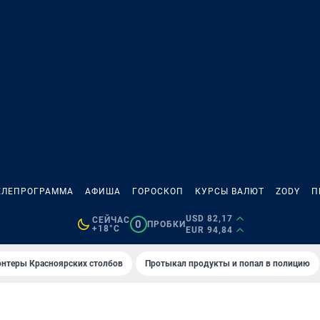
ЕЛЕПРОГРАММА
АФИША
ГОРОСКОП
КУРСЫ ВАЛЮТ
ZODY
П
USD 82,17
СЕЙЧАС
0
ПРОБКИ
+18°C
EUR 94,84
онтеры Красноярских столбов
Протыкал продукты и попал в полицию