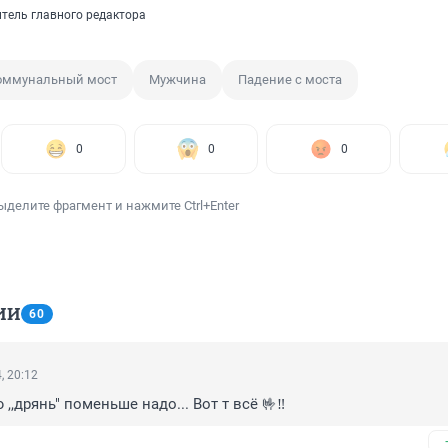
итель главного редактора
оммунальный мост
Мужчина
Падение с моста
0
0
0
ыделите фрагмент и нажмите Ctrl+Enter
ИИ
60
, 20:12
 ,,дрянь" поменьше надо... Вот т всё 🤟‼️