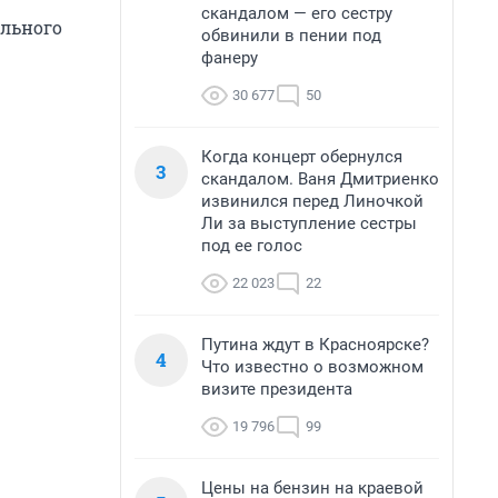
скандалом — его сестру
ального
обвинили в пении под
фанеру
30 677
50
Когда концерт обернулся
3
скандалом. Ваня Дмитриенко
извинился перед Линочкой
Ли за выступление сестры
под ее голос
22 023
22
Путина ждут в Красноярске?
4
Что известно о возможном
визите президента
19 796
99
Цены на бензин на краевой